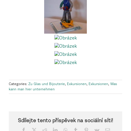
Categories:
Zu Glas und Bijouterie
,
Exkursionen
,
Exkursionen
,
Was
kann man hier unternehmen
Sdílejte tento příspěvek na sociální síti!
Facebook
X
Reddit
LinkedIn
WhatsApp
Tumblr
Pinterest
Vk
Email