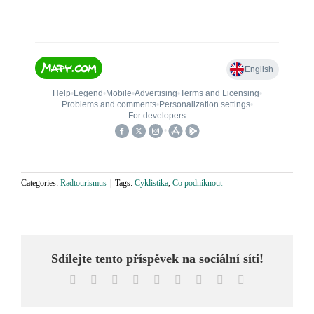
Categories:
Radtourismus
|
Tags:
Cyklistika
,
Co podniknout
Sdílejte tento příspěvek na sociální síti!
Facebook
X
Reddit
LinkedIn
WhatsApp
Tumblr
Pinterest
Vk
Email