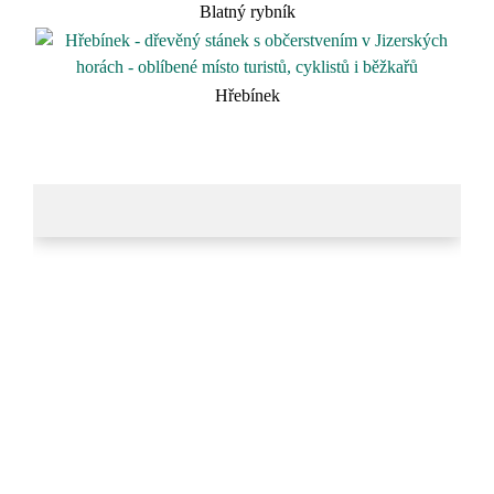
Blatný rybník
Hřebínek