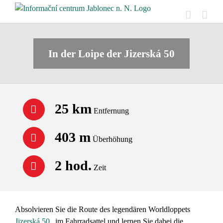
Skip
to
content
In der Loipe der Jizerská 50
25 km
Entfernung
403 m
Überhöhung
2 hod.
Zeit
Absolvieren Sie die Route des legendären Worldloppets
Jizerská 50
im Fahrradsattel und lernen Sie dabei die