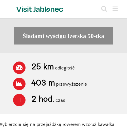
Skip
to
content
Śladami wyścigu Izerska 50-tka
25 km
odległość
403 m
przewyższenie
2 hod.
czas
Wybierzcie się na przejażdżkę rowerem wzdłuż kawałka