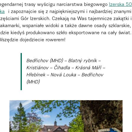
legendarnej trasy wyścigu narciarstwa biegowego
Izerska 50
tka
i zapoznajcie się z najpiękniejszymi i najbardziej znanymi
zęściami Gór Izerskich. Czekają na Was tajemnicze zakątki i
akamarki, wspaniałe widoki a także dawne osady szklarskie,
gdzie kiedyś produkowano szkło eksportowane na cały świat.
Wszędzie dojedziecie rowerem!
Bedřichov (MHD) – Blatný rybník –
Kristiánov – Čihadla – Krásná Máří –
Hřebínek – Nová Louka – Bedřichov
(MHD)