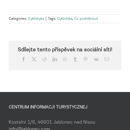
Categories:
Cyklistyka
|
Tags:
Cyklistika
,
Co podniknout
Sdílejte tento příspěvek na sociální síti!
Facebook
X
Reddit
LinkedIn
WhatsApp
Tumblr
Pinterest
Vk
Email
CENTRUM INFORMACJI TURYSTYCZNEJ
Kostelní 1/6, 46601 Jablonec nad Nisou
info@jablonec.com
,