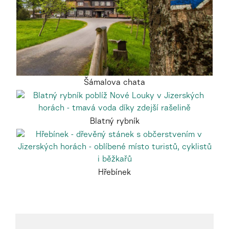
Šámalova chata
Blatný rybník
Hřebínek