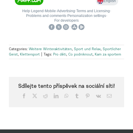
Categories:
Weitere Winteraktivitäten
,
Sport und Relax
,
Sportlicher
Geist
,
Klettersport
|
Tags:
Pro děti
,
Co podniknout
,
Kam za sportem
Sdílejte tento příspěvek na sociální síti!
Facebook
X
Reddit
LinkedIn
WhatsApp
Tumblr
Pinterest
Vk
Email