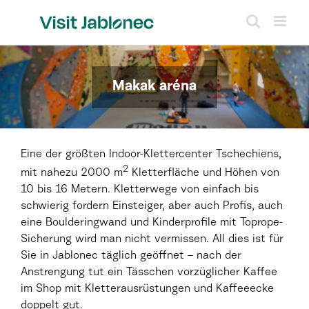
Skip
to
content
Makak aréna
Eine der größten Indoor-Klettercenter Tschechiens,
2
mit nahezu 2000 m
Kletterfläche und Höhen von
10 bis 16 Metern. Kletterwege von einfach bis
schwierig fordern Einsteiger, aber auch Profis, auch
eine Boulderingwand und Kinderprofile mit Toprope-
Sicherung wird man nicht vermissen. All dies ist für
Sie in Jablonec täglich geöffnet – nach der
Anstrengung tut ein Tässchen vorzüglicher Kaffee
im Shop mit Kletterausrüstungen und Kaffeeecke
doppelt gut.