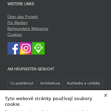
WEITERE LINKS
Über das Projekt
Für Medien
Befreundete Websites
Cookies
AM HÄUFIGSTEN GESUCHT
Co podniknout
Architektura
Rozhledny a vyhlídky
Kam za sportem
Jablonecké moře
×
Tyto webové stránky používají soubory
Praktické informace
Cyklistika
Běžky
cookie.
Bez bariér
Rozhledny