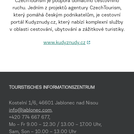
CzechTourism je podpora domácího cestovního
ruchu. Jedním z projektů agentury CzechTourism,
který pomáhá českým podnikatelům, je cestovní
portál Kudyznudy.cz, který nabízí komplexní služby
v oblasti cestování, ubytování a zážitkové turistiky.
www.kudyznudy.cz
TOURISTISCHES INFORMATIONSZENTRUM
Kostelní 1/6, 46601 Jablonec nad Nisou
info@jablonec.com
,
+420 774 667 677,
Mo – Fr 9.00 – 12.30 / 13.00 – 17.00 Uhr,
Sam, Son – 10.00 – 13.00 Uhr