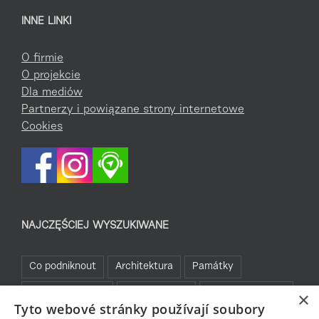
INNE LINKI
O firmie
O projekcie
Dla mediów
Partnerzy i powiązane strony internetowe
Cookies
NAJCZĘŚCIEJ WYSZUKIWANE
Co podniknout
Architektura
Památky
Kam za sportem
Turistické cíle
Jablonecké moře
×
Tyto webové stránky používají soubory
Sklo a bižuterie
Bez bariér
Bavte se v Jablonci