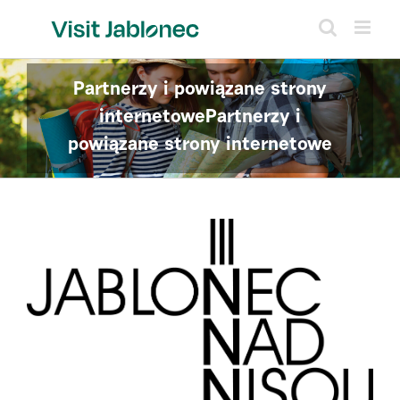
Skip
to
content
Partnerzy i powiązane strony
internetowePartnerzy i
powiązane strony internetowe