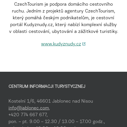
CzechTourism je podpora domácího cestovního
ruchu. Jedním z projektů agentury CzechTourism,
který pomáhá českým podnikatelům, je cestovní
portál Kudyznudy.cz, který nabízí komplexní služby
v oblasti cestování, ubytování a zážitkové turistiky.
www.kudyznudy.cz
CENTRUM INFORMACJI TURYSTYCZNEJ
Kostelní 1/6, 46601 Jablonec nad Nisou
info@jablonec.com
,
+420 774 667 677,
pon. – pt. 9.00 – 12.30 / 13.00 – 17.00 godz.,