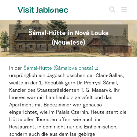
Skip
to
content
Šámal-Hütte in Nová Louka
(Neuwiese)
In der
Šámal-Hütte (Šámalova chata)
,
ursprünglich ein Jagdschlösschen der Clam-Gallas,
weilte in der 1. Republik gern Dr. Přemysl Šámal,
Kanzler des Staatspräsidenten T. G. Masaryk. Ihr
Inneres war mit Lärchenholz getäfelt und das
Apartment mit Badezimmer war genauso
eingerichtet, wie im Palais Czernin. Heute steht die
Hütte allen Touristen offen, wie auch ihr
Restaurant, in dem nicht nur die Einheimischen,
sondern auch die aus dem Isergebirge