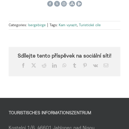
Categories:
Isergebirge
|
Tags:
Kam vyrazit
,
Turistické cíle
Sdílejte tento příspěvek na sociální síti!
Facebook
X
Reddit
LinkedIn
WhatsApp
Tumblr
Pinterest
Vk
Email
TOURISTISCHES INFORMATIONSZENTRUM
Kostelní 1/6, 46601 Jablonec nad Nisou