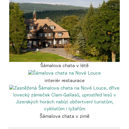
Šámalova chata v létě
interiér restaurace
Šámalova chata v zimě