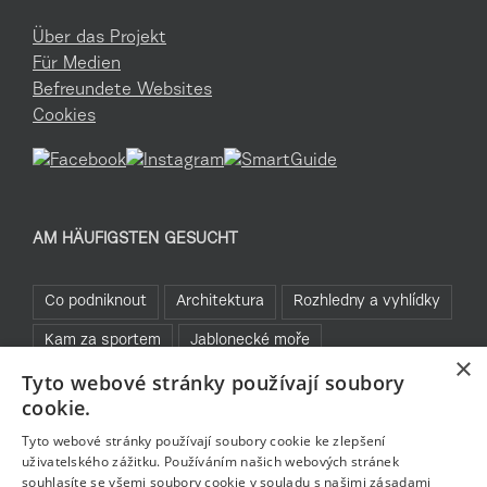
Über das Projekt
Für Medien
Befreundete Websites
Cookies
AM HÄUFIGSTEN GESUCHT
Co podniknout
Architektura
Rozhledny a vyhlídky
Kam za sportem
Jablonecké moře
×
Tyto webové stránky používají soubory
Praktické informace
Cyklistika
Běžky
cookie.
Bez bariér
Rozhledny
Tyto webové stránky používají soubory cookie ke zlepšení
uživatelského zážitku. Používáním našich webových stránek
souhlasíte se všemi soubory cookie v souladu s našimi zásadami