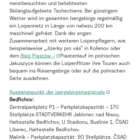
meistbesuchten und beliebtesten
Skilanglaufgebiete Tschechiens. Bei günstigem
Wetter wird im gesamten Isergebirge regelmäßig
ein Loipennetz in Länge von nahezu 200 km
maschinell gefräst. Dank der engen
Zusammenarbeit mit weiteren Loipenpflegern, wie
beispielsweise „Jizerky pro vás“ in Kořenov oder
dem
Bieg Piastów –
Piastenlauf im polnischen
Jakuszyce können die Loipenflitzer ihre Touren auch
bequem ins Riesengebirge oder auf die polnischen
Seite ausdehnen.
Ausgangspunkt der Isergebirgsmagistrale
Bedřichov:
Zentralparkplatz P1 – Parkplatzkapazität – 170
Stellplätze.STADTVERKEHR Jablonec nad Nisou,
Haltestelle Bedřichov, U Stadionu, Buslinie 1; ČSAD
Liberec, Haltestelle Bedřichov.
Maliník – Parkplatzkapazität: 90 Stellplätze. ČSAD