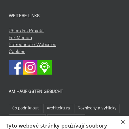
WEITERE LINKS
Über das Projekt
Für Medien
Befreundete Websites
Cookies
AM HÄUFIGSTEN GESUCHT
Co podniknout
Architektura
Rozhledny a vyhlídky
Kam za sportem
Jablonecké moře
×
Tyto webové stránky používají soubory