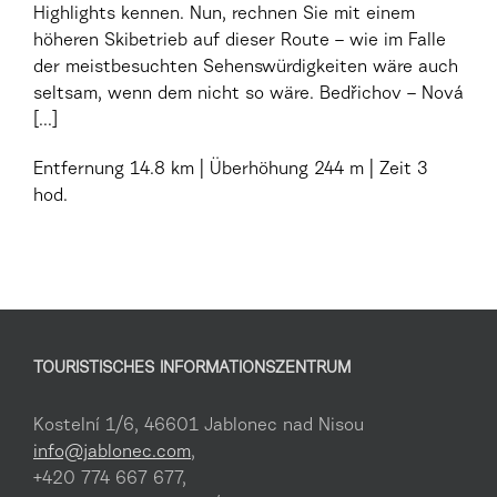
Highlights kennen. Nun, rechnen Sie mit einem
höheren Skibetrieb auf dieser Route – wie im Falle
der meistbesuchten Sehenswürdigkeiten wäre auch
seltsam, wenn dem nicht so wäre. Bedřichov – Nová
[...]
Entfernung
14.8 km
Überhöhung
244 m
Zeit
3
hod.
TOURISTISCHES INFORMATIONSZENTRUM
Kostelní 1/6, 46601 Jablonec nad Nisou
info@jablonec.com
,
+420 774 667 677,