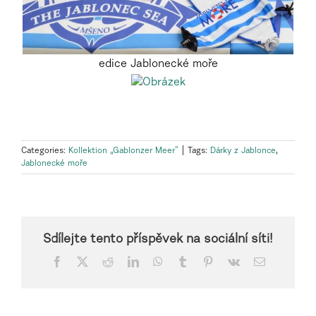
edice Jablonecké moře
Categories:
Kollektion „Gablonzer Meer“
|
Tags:
Dárky z Jablonce
,
Jablonecké moře
Sdílejte tento příspěvek na sociální síti!
Facebook
X
Reddit
LinkedIn
WhatsApp
Tumblr
Pinterest
Vk
Email