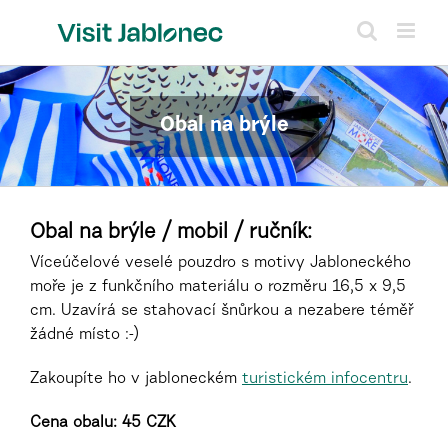
Skip
to
content
Obal na brýle
Obal na brýle / mobil / ručník:
Víceúčelové veselé pouzdro s motivy Jabloneckého
moře je z funkčního materiálu o rozměru 16,5 x 9,5
cm. Uzavírá se stahovací šnůrkou a nezabere téměř
žádné místo :-)
Zakoupíte
ho
v jabloneckém
turistickém infocentru
.
Cena obalu: 45 CZK