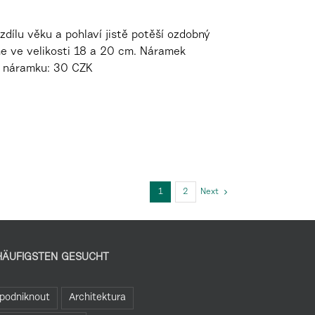
zdílu věku a pohlaví jistě potěší ozdobný
me ve velikosti 18 a 20 cm. Náramek
s náramku: 30 CZK
1
2
Next
HÄUFIGSTEN GESUCHT
podniknout
Architektura