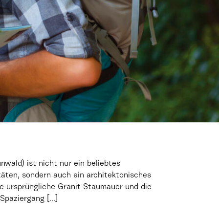
wald) ist nicht nur ein beliebtes
äten, sondern auch ein architektonisches
re ursprüngliche Granit-Staumauer und die
Spaziergang [...]