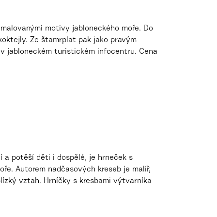
ě malovanými motivy jabloneckého moře. Do
koktejly. Ze štamrplat pak jako pravým
v jabloneckém turistickém infocentru. Cena
 a potěší děti i dospělé, je hrneček s
oře. Autorem nadčasových kreseb je malíř,
 blízký vztah. Hrníčky s kresbami výtvarníka