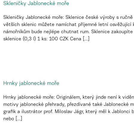
Skleničky Jablonecké moře
Skleničky Jablonecké moře: Sklenice české výroby s ručn
větších sklenic můžete namíchat příjemné letní osvěžující 
námořníkům bude nejlépe chutnat rum. Sklenice zakoupíte 
sklenice (0,3 l) 1 ks: 100 CZK Cena [...]
Hrnky jablonecké moře
Hrnky jablonecké moře: Originálem, který jinde není k vidění
motivy jablonecké přehrady, přezdívané také Jablonecké m
grafik a ilustrátor prof. Miloslav Jágr, který měl k Jablonci
nebo [...]