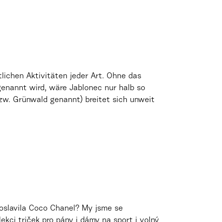
lichen Aktivitäten jeder Art. Ohne das
genannt wird, wäre Jablonec nur halb so
zw. Grünwald genannt) breitet sich unweit
roslavila Coco Chanel? My jsme se
kci triček pro pány i dámy na sport i volný