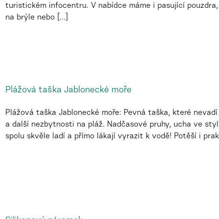
turistickém infocentru. V nabídce máme i pasující pouzdra, 
na brýle nebo [...]
Plážová taška Jablonecké moře
Plážová taška Jablonecké moře: Pevná taška, které nevadí 
a další nezbytnosti na pláž. Nadčasové pruhy, ucha ve st
spolu skvěle ladí a přímo lákají vyrazit k vodě! Potěší i prak