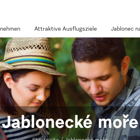
rnehmen
Attraktive Ausflugsziele
Jablonec n
Jablonecké moře