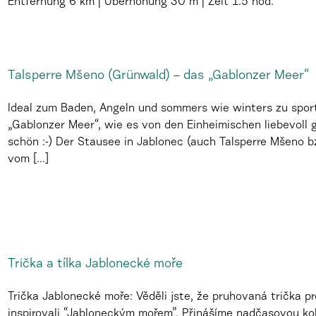
Entfernung
6 km
Überhöhung
30 m
Zeit
1.5 hod.
Talsperre Mšeno (Grünwald) – das „Gablonzer Meer“
Ideal zum Baden, Angeln und sommers wie winters zu sport
„Gablonzer Meer“, wie es von den Einheimischen liebevoll 
schön :-) Der Stausee in Jablonec (auch Talsperre Mšeno b
vom [...]
Trička a tílka Jablonecké moře
Trička Jablonecké moře: Věděli jste, že pruhovaná trička p
inspirovali “Jabloneckým mořem”. Přinášíme nadčasovou kole