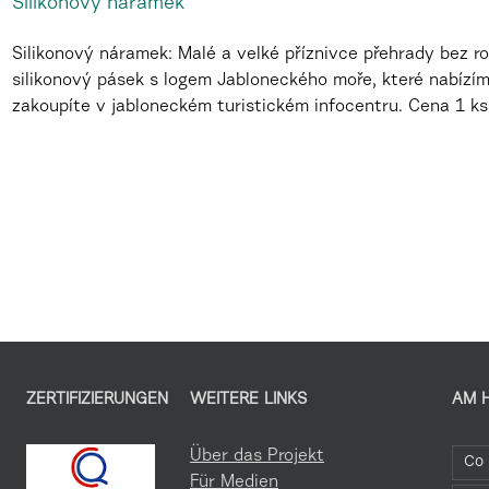
Silikonový náramek
Silikonový náramek: Malé a velké příznivce přehrady bez ro
silikonový pásek s logem Jabloneckého moře, které nabízí
zakoupíte v jabloneckém turistickém infocentru. Cena 1 k
ZERTIFIZIERUNGEN
WEITERE LINKS
AM 
Über das Projekt
Co 
Für Medien