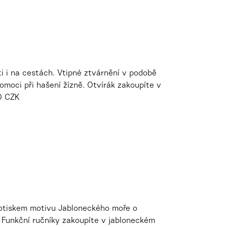
i i na cestách. Vtipné ztvárnění v podobě
moci při hašení žízně. Otvírák zakoupíte v
30 CZK
 potiskem motivu Jabloneckého moře o
 Funkční ručníky zakoupíte v jabloneckém