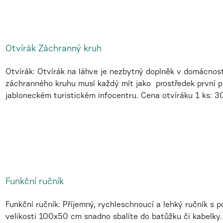
Otvírák Záchranný kruh
Otvírák: Otvírák na láhve je nezbytný doplněk v domácnost
záchranného kruhu musí každý mít jako prostředek první po
jabloneckém turistickém infocentru. Cena otvíráku 1 ks: 
Funkční ručník
Funkční ručník: Příjemný, rychleschnoucí a lehký ručník s
velikosti 100x50 cm snadno sbalíte do batůžku či kabelky.