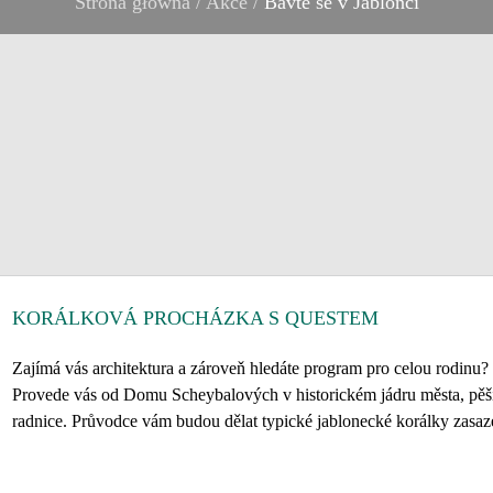
Strona główna
/
Akce
/
Bavte se v Jablonci
KORÁLKOVÁ PROCHÁZKA S QUESTEM
Zajímá vás architektura a zároveň hledáte program pro celou rodinu
Provede vás od Domu Scheybalových v historickém jádru města, pě
radnice. Průvodce vám budou dělat typické jablonecké korálky zasazen