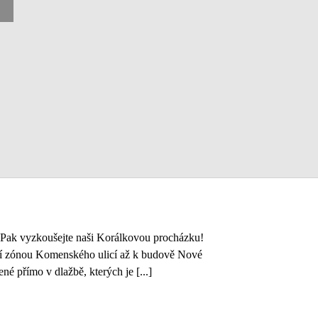
? Pak vyzkoušejte naši Korálkovou procházku!
ší zónou Komenského ulicí až k budově Nové
é přímo v dlažbě, kterých je [...]