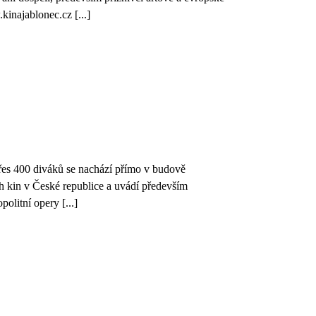
inajablonec.cz [...]
řes 400 diváků se nachází přímo v budově
h kin v České republice a uvádí především
olitní opery [...]