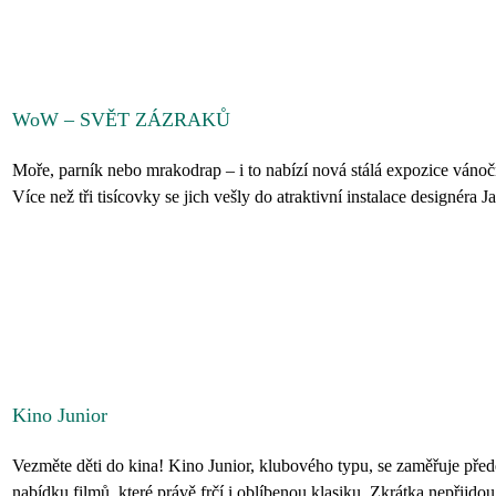
WoW – SVĚT ZÁZRAKŮ
Moře, parník nebo mrakodrap – i to nabízí nová stálá expozice vánoč
Více než tři tisícovky se jich vešly do atraktivní instalace designéra
Kino Junior
Vezměte děti do kina! Kino Junior, klubového typu, se zaměřuje pře
nabídku filmů, které právě frčí i oblíbenou klasiku. Zkrátka nepřijdou