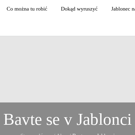
Co można tu robić
Dokąd wyruszyć
Jablonec n
Bavte se v Jablonci