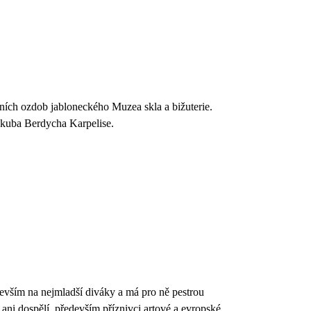
ních ozdob jabloneckého Muzea skla a bižuterie.
 Jakuba Berdycha Karpelise.
devším na nejmladší diváky a má pro ně pestrou
 ani dospělí, především příznivci artové a evropské