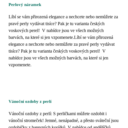
Perlový náramek
Líbí se vám přirozená elegance a nechcete nebo nemůžete za
pravé perly vydávat tisíce? Pak je tu varianta českých
voskových perel! V nabídce jsou ve všech možných
barvách, na které si jen vzpomenete.Líbí se vám přirozená
elegance a nechcete nebo nemůžete za pravé perly vydávat
tisíce? Pak je tu varianta českých voskových perel! V
nabídce jsou ve všech možných barvách, na které si jen
vzpomenete.
Vánoční ozdoby z perlí
Vánoční ozdoby z perlí: S perličkami můžete ozdobit i
vánoční stromeček! Jemné, nenápadné, a přesto sváteční jsou
ozdobičky z barevných korálků. V nabídce od andělíčků,