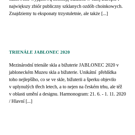
największy zbiór publiczny szklanych ozdób choinkowych.
Znajdziemy tu eksponaty trzystuletnie, ale także [...]
TRIENÁLE JABLONEC 2020
Mezinárodní trienále skla a bižuterie JABLONEC 2020 v
jabloneckém Muzeu skla a bižuterie. Unikátní přehlídka
toho nejlepšího, co se ve skle, bižuterii a šperku objevilo
v uplynulých třech letech, a to nejen na českém trhu, ale též
v oblasti umění a designu. Harmonogram: 21. 6. - 1. 11. 2020
/ Hlavní [...]