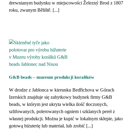
drewnianym budynku w miejscowości Železný Brod z 1807
roku, zwanym Běliště. [...]
G&B beads – muzeum produkcji koralików
W drodze z Jablonca w kierunku Bedřichova w Górach
Izerskich znajduje się zabytkowy budynek firmy G&B
beads, w którym jest ukryta wielka ilość tłoczonych,
szlifowanych, polerowanych ogniem i szklanych pereł z
własnej produkcji. Można je kupić w lokalnym sklepie, jako
gotową biżuterię lub materiał, lub zrobić [...]