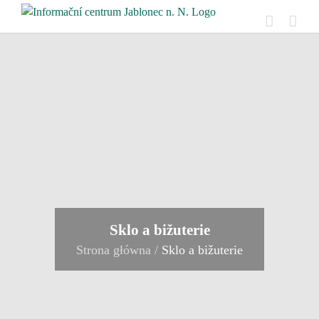
Skip
to
content
Sklo a bižuterie
Strona główna
/
Sklo a bižuterie