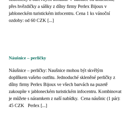
přes hvězdičky a sáňky z dílny firmy Perlex Bijoux v
jabloneckém turistickém infocentru. Cena 1 ks vánoční
ozdoby: od 60 CZK [...]
Náušnice – perličky
Náušnice – perličky: Naušnice mohou být skvělým
doplňkem vašeho outfitu. Jednoduché skleněné perličky z
dílny firmy Perlex Bijoux ve všech barvách na puzetě
zakoupíte v jabloneckém turistickém infocentru. Kombinovat
je můžete s náramkem z naší nabídky. Cena náušnic (1 pár):
45 CZK Perlex [...]