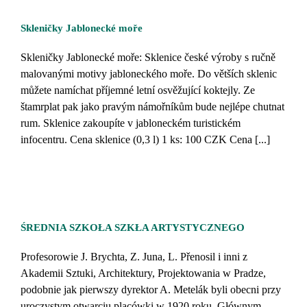
Skleničky Jablonecké moře
Skleničky Jablonecké moře: Sklenice české výroby s ručně
malovanými motivy jabloneckého moře. Do větších sklenic
můžete namíchat příjemné letní osvěžující koktejly. Ze
štamrplat pak jako pravým námořníkům bude nejlépe chutnat
rum. Sklenice zakoupíte v jabloneckém turistickém
infocentru. Cena sklenice (0,3 l) 1 ks: 100 CZK Cena [...]
ŚREDNIA SZKOŁA SZKŁA ARTYSTYCZNEGO
Profesorowie J. Brychta, Z. Juna, L. Přenosil i inni z
Akademii Sztuki, Architektury, Projektowania w Pradze,
podobnie jak pierwszy dyrektor A. Metelák byli obecni przy
uroczystym otwarciu placówki w 1920 roku. Głównym