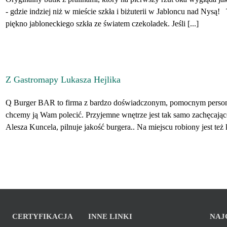
- gdzie indziej niż w mieście szkła i biżuterii w Jabloncu nad Nysą! 
piękno jabloneckiego szkła ze światem czekoladek. Jeśli [...]
Z Gastromapy Lukasza Hejlika
Q Burger BAR to firma z bardzo doświadczonym, pomocnym persone
chcemy ją Wam polecić. Przyjemne wnętrze jest tak samo zachęcające
Alesza Kuncela, pilnuje jakość burgera.. Na miejscu robiony jest też k
CERTYFIKACJA
INNE LINKI
NAJ