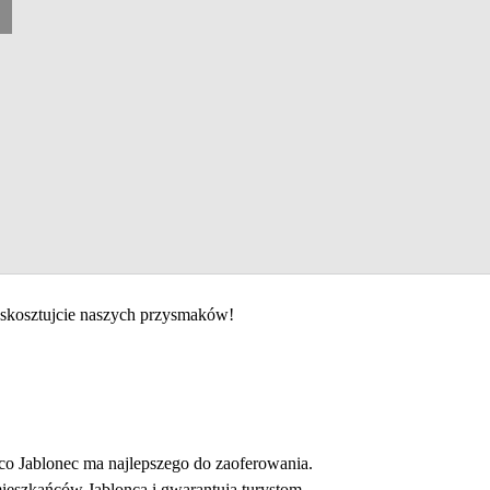
i skosztujcie naszych przysmaków!
o Jablonec ma najlepszego do zaoferowania.
 mieszkańców Jablonca i gwarantują turystom