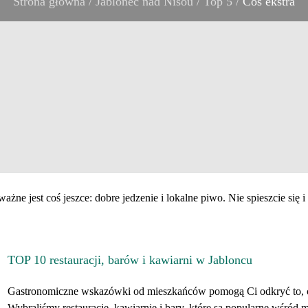
Strona główna
/
Jablonec nad Nisou
/
Top 5
/
Coś ekstra
ne jest coś jeszce: dobre jedzenie i lokalne piwo. Nie spieszcie się 
TOP 10 restauracji, barów i kawiarni w Jabloncu
Gastronomiczne wskazówki od mieszkańców pomogą Ci odkryć to, c
Wybraliśmy restauracje, kawiarnie i bary, które są popularne wśród