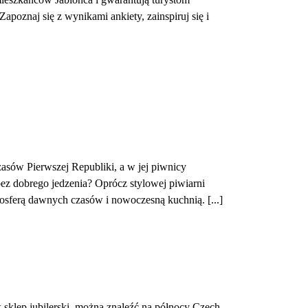
j się z wynikami ankiety, zainspiruj się i
zasów Pierwszej Republiki, a w jej piwnicy
bez dobrego jedzenia? Oprócz stylowej piwiarni
mosferą dawnych czasów i nowoczesną kuchnią. [...]
k sklep jubilerski, można znaleźć na północy Czech