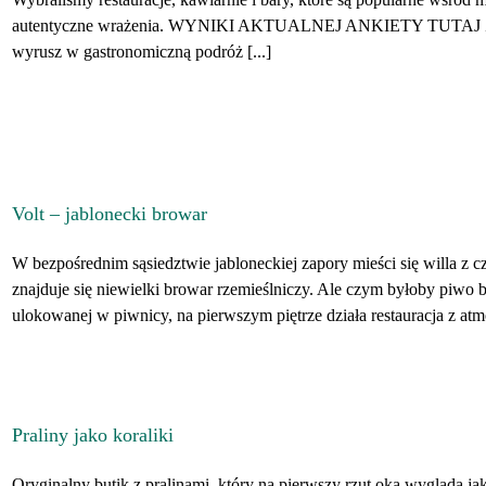
autentyczne wrażenia. WYNIKI AKTUALNEJ ANKIETY TUTAJ Zapozna
wyrusz w gastronomiczną podróż [...]
Volt – jablonecki browar
W bezpośrednim sąsiedztwie jabloneckiej zapory mieści się willa z c
znajduje się niewielki browar rzemieślniczy. Ale czym byłoby piwo 
ulokowanej w piwnicy, na pierwszym piętrze działa restauracja z at
Praliny jako koraliki
Oryginalny butik z pralinami, który na pierwszy rzut oka wygląda ja