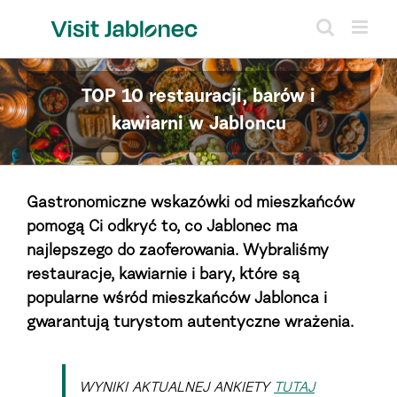
Skip
to
content
TOP 10 restauracji, barów i
kawiarni w Jabloncu
Gastronomiczne wskazówki od mieszkańców
pomogą Ci odkryć to, co Jablonec ma
najlepszego do zaoferowania. Wybraliśmy
restauracje, kawiarnie i bary, które są
popularne wśród mieszkańców Jablonca i
gwarantują turystom autentyczne wrażenia.
WYNIKI AKTUALNEJ ANKIETY
TUTAJ