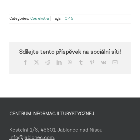
Categories:
Coś ekstra
|
Tags:
TOP 5
Sdílejte tento příspěvek na sociální síti!
Facebook
X
Reddit
LinkedIn
WhatsApp
Tumblr
Pinterest
Vk
Email
CENTRUM INFORMACJI TURYSTYCZNEJ
Kostelní 1/6, 46601 Jablonec nad Nisou
info@jablonec.com
,