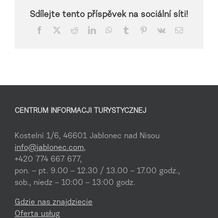
Sdílejte tento příspěvek na sociální síti!
Facebook
X
Reddit
LinkedIn
WhatsApp
Tumblr
Pinterest
Vk
Email
CENTRUM INFORMACJI TURYSTYCZNEJ
Kostelní 1/6, 46601 Jablonec nad Nisou
info@jablonec.com
,
+420 774 667 677,
pon. – pt. 9.00 – 12.30 / 13.00 – 17.00 godz.,
sob., niedz – 10:00 – 13:00 godz.
Gdzie nas znajdziecie
Oferta usług