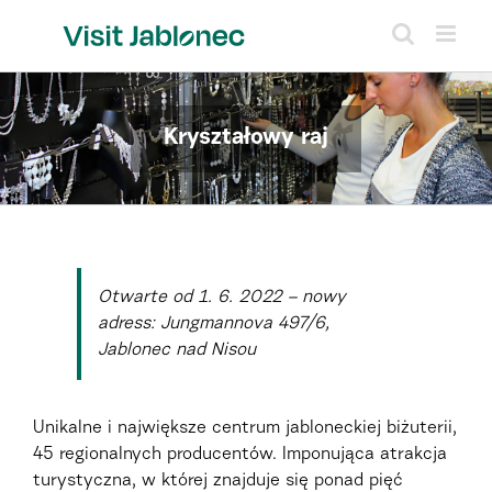
Skip
to
content
Kryształowy raj
Otwarte od 1. 6. 2022 –
nowy
adres
s:
Jungmannova 497/6,
Jablonec nad Nisou
Unikalne i największe centrum jabloneckiej biżuterii,
45 regionalnych producentów. Imponująca atrakcja
turystyczna, w której znajduje się ponad pięć