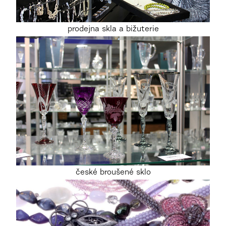
prodejna skla a bižuterie
české broušené sklo