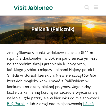
Skip
to
content
Paličník (Palicznik)
Zmodyfikowany punkt widokowy na skale (944 m
n.p.m.) z doskonałym widokiem panoramicznym leży
na zachodnim skraju grzebienia Klínový vrch,
krótkiego grzbietu między dolinami Hájený potok i
Smědá w Górach Izerskich. Niewiele szczytów Gór
Izerskich mogłoby konkurować z Paličníkiem w
konkursie na okazy pięknej przyrody. Jego ładny
kształt z kamienną koroną na szczycie wyróżnia się
najlepiej, gdy patrzy się w kierunku od miejscowości
Bílý Potok
lub z drogi nad miejscowością
Lázně