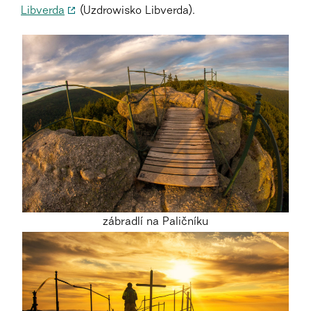
Libverda
(Uzdrowisko Libverda).
zábradlí na Paličníku