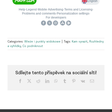
Categories:
Wieże i punkty widokowe
|
Tags:
Kam vyrazit
,
Rozhledny
a vyhlídky
,
Co podniknout
Sdílejte tento příspěvek na sociální síti!
Facebook
X
Reddit
LinkedIn
WhatsApp
Tumblr
Pinterest
Vk
Email