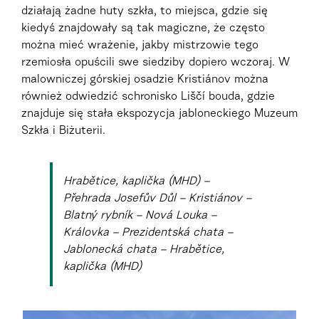
działają żadne huty szkła, to miejsca, gdzie się
kiedyś znajdowały są tak magiczne, że często
można mieć wrażenie, jakby mistrzowie tego
rzemiosła opuścili swe siedziby dopiero wczoraj. W
malowniczej górskiej osadzie Kristiánov można
również odwiedzić schronisko Liščí bouda, gdzie
znajduje się stała ekspozycja jabloneckiego Muzeum
Szkła i Biżuterii.
Hrabětice, kaplička (MHD) –
Přehrada Josefův Důl – Kristiánov –
Blatný rybník – Nová Louka –
Královka – Prezidentská chata –
Jablonecká chata – Hrabětice,
kaplička (MHD)