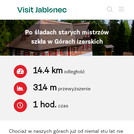
Skip
to
content
Po śladach starych mistrzów
szkła w Górach Izerskich
14.4 km
odległość
314 m
przewyższenie
1 hod.
czas
Chociaż w naszych górach już od niemal stu lat nie