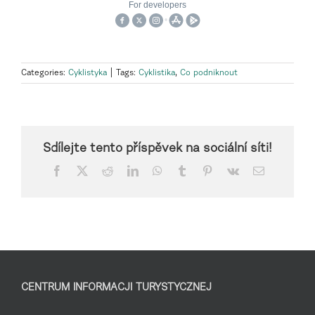
Categories:
Cyklistyka
|
Tags:
Cyklistika
,
Co podniknout
Sdílejte tento příspěvek na sociální síti!
Facebook
X
Reddit
LinkedIn
WhatsApp
Tumblr
Pinterest
Vk
Email
CENTRUM INFORMACJI TURYSTYCZNEJ