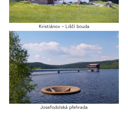
Kristiánov – Liščí bouda
Josefodolská přehrada