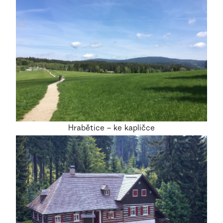
Hrabětice – ke kapličce