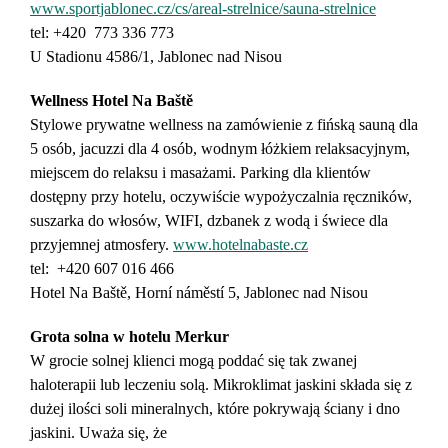
www.sportjablonec.cz/cs/areal-strelnice/sauna-strelnice
tel: +420 773 336 773
U Stadionu 4586/1, Jablonec nad Nisou
Wellness Hotel Na Baště
Stylowe prywatne wellness na zamówienie z fińską sauną dla
5 osób, jacuzzi dla 4 osób, wodnym łóżkiem relaksacyjnym,
miejscem do relaksu i masażami. Parking dla klientów
dostępny przy hotelu, oczywiście wypożyczalnia ręczników,
suszarka do włosów, WIFI, dzbanek z wodą i świece dla
przyjemnej atmosfery.
www.hotelnabaste.cz
tel: +420 607 016 466
Hotel Na Baště, Horní náměstí 5, Jablonec nad Nisou
Grota solna w hotelu Merkur
W grocie solnej klienci mogą poddać się tak zwanej
haloterapii lub leczeniu solą. Mikroklimat jaskini składa się z
dużej ilości soli mineralnych, które pokrywają ściany i dno
jaskini. Uważa się, że