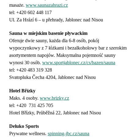
masaże.
www.saunazahrazi.cz
tel: +420
602 448 117
Ul. Za Hrází 6 – u přehrady, Jablonec nad Nisou
Sauna w miejskim basenie pływackim
Oferuje dwie sauny, każda dla 6-8 osób, pokój
wypoczynkowy z 7 łóżkami i bezalkoholowy bar z szerokim
asortymentem napojów. Maksymalna pojemność sauny
wynosi 30 osób.
www.sportjablonec.cz/cs/bazen/sauna
tel: +420 483 319 328
Svatopluka Čecha 4204, Jablonec nad Nisou
Hotel Břízky
Maks. 4 osoby.
www.brizky.cz
tel: +420 731 425 705
Hotel Břízky, Průběžná 22, Jablonec nad Nisou
Deluko Sports
Prywatne wellness.
spinning-jbc.cz/sauna