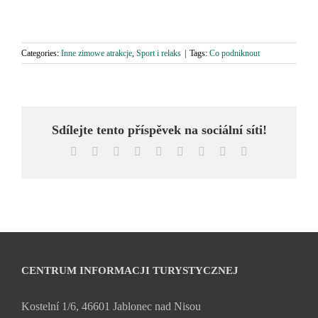
Categories:
Inne zimowe atrakcje
,
Sport i relaks
|
Tags:
Co podniknout
Sdílejte tento příspěvek na sociální síti!
Facebook
X
Reddit
LinkedIn
WhatsApp
Tumblr
Pinterest
Vk
Email
CENTRUM INFORMACJI TURYSTYCZNEJ
Kostelní 1/6, 46601 Jablonec nad Nisou