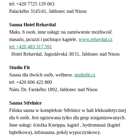
tel: +420 7725 129 063
Palackého 3145/41, Jablonec nad Nisou
Sauna Hotel Rehavital
Maks. 6 osob, inne usługi: na zamówienie możliwość
masażu, jacuzzi i pachnące kąpiele.
www.rehavital.cz
tel: +420 483 317 591
Hotel Rehavital, Jugoslávská 30/11, Jablonec nad Nisou
Studio Fit
Sauna dla dwóch osób, wellness.
studiofit.cz
tel: +420 606 422 800
Nám. Dr. Farského 1892, Jablonec nad Nisou
Sauna Střelnice
Fińska sauna w kompleksie Střelnice w hali lekkoatletycznej
dla 6 osób. Jest ogrzewana tylko dla grup zorganizowanych.
Inne usługi: ścieżka Kneippa, kąpiel , hydromasaż (kąpiel
bąbelkowa), infrasauna, pokój wypoczynkowy.