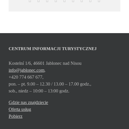
Facebook
X
Reddit
LinkedIn
WhatsApp
Tumblr
Pinterest
Vk
Email
CENTRUM INFORMACJI TURYSTYCZNEJ
Kostelní 1/6, 46601 Jablonec nad Nisou
info@jablonec.com
,
+420 774 667 677,
pon. – pt. 9.00 – 12.30 / 13.00 – 17.00 godz.,
sob., niedz – 10:00 – 13:00 godz.
Gdzie nas znajdziecie
Oferta usług
Pobierz