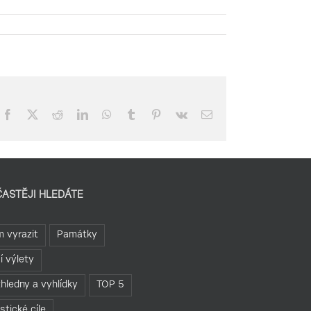
Facebook
X
Reddit
LinkedIn
WhatsApp
Tumblr
Pinterest
Vk
E-
mail
ČASTĚJI HLEDÁTE
 vyrazit
Památky
í výlety
hledny a vyhlídky
TOP 5
istické cíle