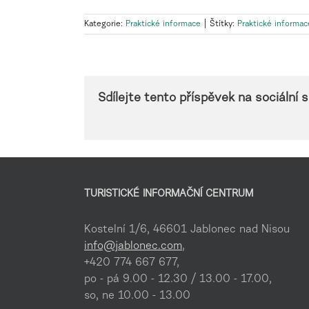
Kategorie:
Praktické informace
|
Štítky:
Praktické informac
Sdílejte tento příspěvek na sociální sí
TURISTICKÉ INFORMAČNÍ CENTRUM
Kostelní 1/6, 46601 Jablonec nad Nisou
info@jablonec.com
,
+420 774 667 677,
po - pá 9.00 - 12.30 / 13.00 - 17.00,
so, ne 10.00 - 13.00