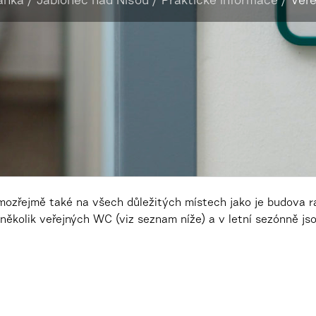
ánka
/
Jablonec nad Nisou
/
Praktické informace
/
Veře
ozřejmě také na všech důležitých místech jako je budova ra
několik veřejných WC (viz seznam níže) a v letní sezónně js