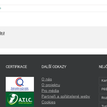
e
ti!
CERTIFIKACE
DALŠÍ ODKAZY
NEJ
O nás
Kam
O projektu
Pěš
Pro média
Partneři a spřátelené weby
Roz
Cookies
Tur