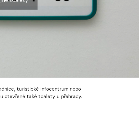
jné toalety
dnice, turistické infocentrum nebo
ou otevřené také toalety u přehrady.