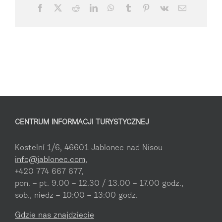
Facebook
X
Reddit
LinkedIn
WhatsApp
Tumblr
Pinterest
Vk
Email
CENTRUM INFORMACJI TURYSTYCZNEJ
Kostelní 1/6, 46601 Jablonec nad Nisou
info@jablonec.com
,
+420 774 667 677,
pon. – pt. 9.00 – 12.30 / 13.00 – 17.00 godz.,
sob., niedz – 10:00 – 13:00 godz.
Gdzie nas znajdziecie