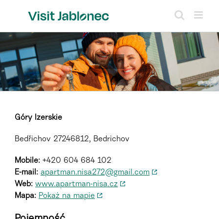
Skip
to
content
Góry Izerskie
Bedřichov 27246812, Bedrichov
Mobile:
+420 604 684 102
E-mail:
apartman.nisa272@gmail.com
Web:
www.apartman-nisa.cz
Mapa:
Pokaż na mapie
Pojemność