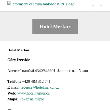
Skip
to
content
Hotel Merkur
Hotel Merkur
Góry Izerskie
Anenské náměstí 4340/846601, Jablonec nad Nisou
Telefon:
+420 483 312 741
E-mail:
recepce@hotelmerkur.cz
Web:
www.hotelmerkur.cz
Mapa:
Pokaż na mapie