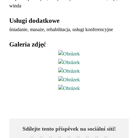
winda
Usługi dodatkowe
śniadanie, masaże, rehabilitacja, usługi konferencyjne
Galeria zdjęć
Sdílejte tento příspěvek na sociální síti!
Facebook
X
Reddit
LinkedIn
WhatsApp
Tumblr
Pinterest
Vk
Email