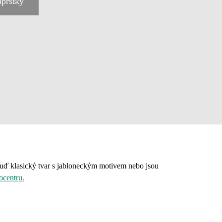
prstky
buď klasický tvar s jabloneckým motivem nebo jsou
ocentru.