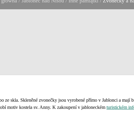
a główna
/
Jablonec nad Nisou
/
Inne pamiątki
/
Zvonečky a ná
o ze skla. Skleněné zvonečky jsou vyrobené přímo v Jablonci a mají 
dobí motiv kostela sv. Anny. K zakoupení v jabloneckém
turistickém inf