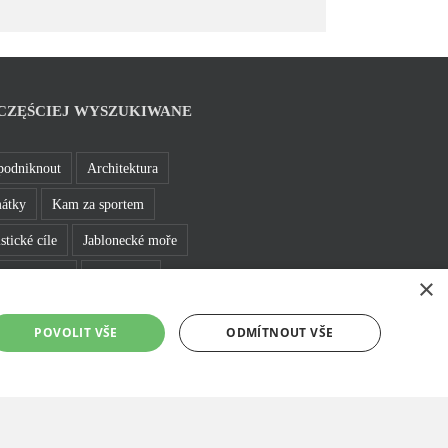
CZĘŚCIEJ WYSZUKIWANE
podniknout
Architektura
átky
Kam za sportem
stické cíle
Jablonecké moře
 a bižuterie
Bez bariér
×
e se v Jablonci
Rozhledny
POVOLIT VŠE
ODMÍTNOUT VŠE