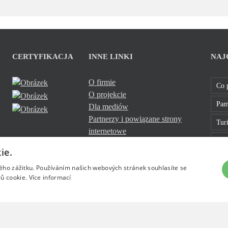
CERTYFIKACJA
INNE LINKI
NAJ
O firmie
Co 
O projekcie
Pam
Dla mediów
Partnerzy i powiązane strony
Turi
internetowe
Sklo
Cookies
ie.
Bavt
kého zážitku. Používáním našich webových stránek souhlasíte se
ů cookie.
Více informací