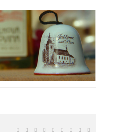
Facebook
X
Reddit
LinkedIn
WhatsApp
Tumblr
Pinterest
Vk
Email