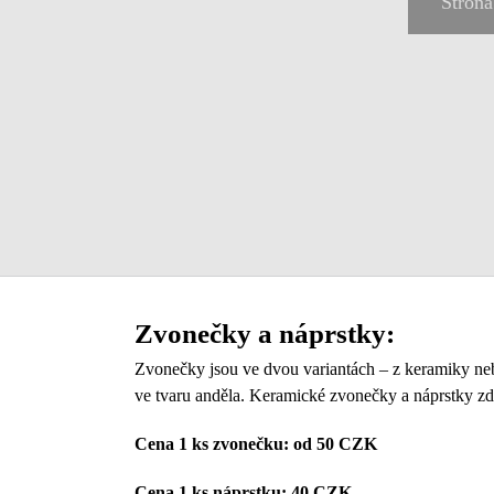
Stron
Zvonečky a náprstky:
Zvonečky jsou ve dvou variantách – z keramiky neb
ve tvaru anděla. Keramické zvonečky a náprstky z
Cena 1 ks zvonečku: od 50 CZK
Cena 1 ks náprstku: 40 CZK