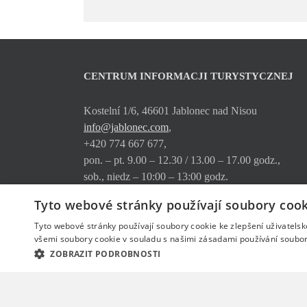
CENTRUM INFORMACJI TURYSTYCZNEJ
Kostelní 1/6, 46601 Jablonec nad Nisou
info@jablonec.com
,
+420 774 667 677,
pon. – pt. 9.00 – 12.30 / 13.00 – 17.00 godz.,
sob., niedz – 10:00 – 13:00 godz.
Tyto webové stránky používají soubory cook
Gdzie nas znajdziecie
Oferta usług
Tyto webové stránky používají soubory cookie ke zlepšení uživatels
Pobierz
všemi soubory cookie v souladu s našimi zásadami používání soubor
ZOBRAZIT PODROBNOSTI
© Copyright
jablonec.com
2026
- created by
www.ngstranky.cz