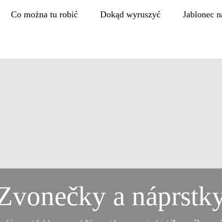
Co można tu robić
Dokąd wyruszyć
Jablonec n
Zvonečky a náprstk