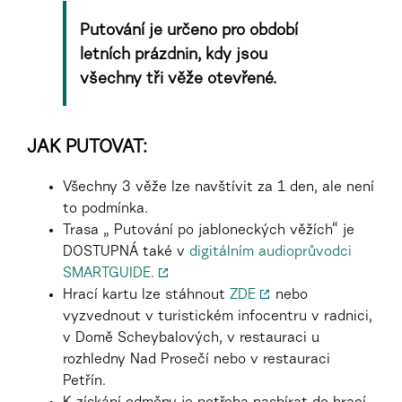
Putování je určeno pro období
letních prázdnin, kdy jsou
všechny tři věže otevřené.
JAK PUTOVAT:
Všechny 3 věže lze navštívit za 1 den, ale není
to podmínka.
Trasa „ Putování po jabloneckých věžích“ je
DOSTUPNÁ také v
digitálním audioprůvodci
SMARTGUIDE.
Hrací kartu lze stáhnout
ZDE
nebo
vyzvednout v turistickém infocentru v radnici,
v Domě Scheybalových, v restauraci u
rozhledny Nad Prosečí nebo v restauraci
Petřín.