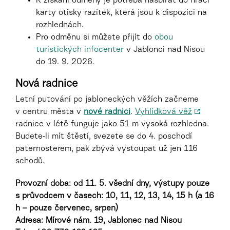
K získání odměny je potřeba nasbírat do hrací
karty otisky razítek, která jsou k dispozici na
rozhlednách.
Pro odměnu si můžete přijít do
obou
turistických infocenter
v Jablonci nad Nisou
do 19. 9. 2026.
Nová radnice
Letní putování po jabloneckých věžích začneme
v centru města v
nové radnici
.
Vyhlídková věž
radnice v létě funguje jako 51 m vysoká rozhledna.
Budete-li mít štěstí, svezete se do 4. poschodí
paternosterem, pak zbývá vystoupat už jen 116
schodů.
Provozní doba: od 11. 5. všední dny, výstupy pouze
s průvodcem v časech: 10, 11, 12, 13, 14, 15 h (a 16
h – pouze červenec, srpen)
Adresa: Mírové nám. 19, Jablonec nad Nisou