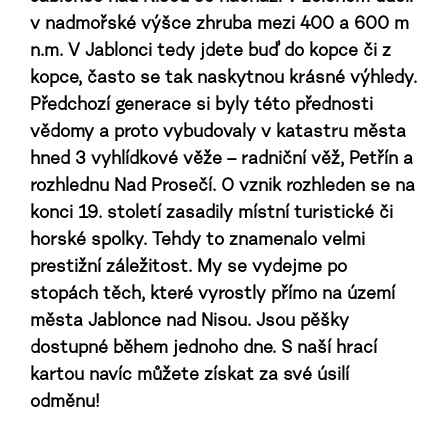
v nadmořské výšce zhruba mezi 400 a 600 m
n.m. V Jablonci tedy jdete buď do kopce či z
kopce, často se tak naskytnou krásné výhledy.
Předchozí generace si byly této přednosti
vědomy a proto vybudovaly v katastru města
hned 3 vyhlídkové věže – radniční věž, Petřín a
rozhlednu Nad Prosečí. O vznik rozhleden se na
konci 19. století zasadily místní turistické či
horské spolky. Tehdy to znamenalo velmi
prestižní záležitost. My se vydejme po
stopách těch, které vyrostly přímo na území
města Jablonce nad Nisou. Jsou pěšky
dostupné během jednoho dne. S naší hrací
kartou navíc můžete získat za své úsilí
odměnu!