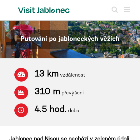
Přeskočit
na
obsah
Putování po jabloneckých věžích
13 km
vzdálenost
310 m
převýšení
4.5 hod.
doba
Jablonec nad Nisou se nachází v zeleném údolí