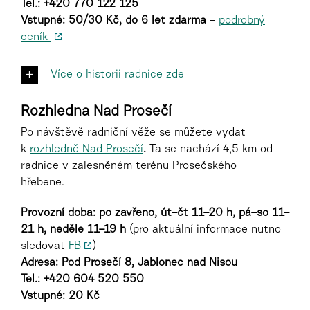
Tel.: +420 770 122 125
Vstupné: 50/30 Kč, do 6 let zdarma
–
podrobný
ceník
Více o historii radnice zde
Rozhledna Nad Prosečí
Po návštěvě radniční věže se můžete vydat
k
rozhledně Nad Prosečí
.
Ta se nachází 4,5 km od
radnice v zalesněném terénu Prosečského
hřebene.
Provozní doba: po zavřeno, út–čt 11–20 h, pá–so 11–
21 h, neděle 11–19 h
(pro aktuální informace nutno
sledovat
FB
)
Adresa: Pod Prosečí 8, Jablonec nad Nisou
Tel.: +420
604 520 550
Vstupné: 20 Kč