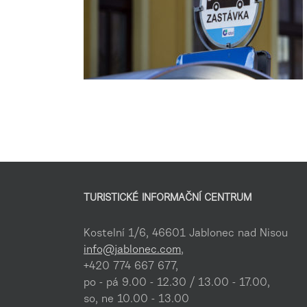
TURISTICKÉ INFORMAČNÍ CENTRUM
Kostelní 1/6, 46601 Jablonec nad Nisou
info@jablonec.com
,
+420 774 667 677,
po - pá 9.00 - 12.30 / 13.00 - 17.00,
so, ne 10.00 - 13.00