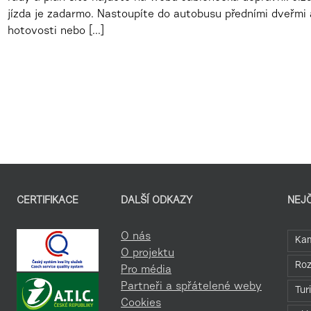
jízda je zadarmo. Nastoupíte do autobusu předními dveřmi a
hotovosti nebo [...]
CERTIFIKACE
DALŠÍ ODKAZY
NEJ
O nás
Kam
O projektu
Roz
Pro média
Partneři a spřátelené weby
Tur
Cookies