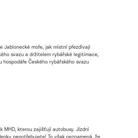
e Jablonecké moře, jak místní přezdívají
kého svazu a držitelem rybářské legitimace,
 u hospodáře Českého rybářského svazu
 MHD, kterou zajišťují autobusy. Jízdní
zdenky nepotřebujete! To však neznamená, že