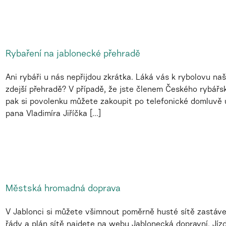
Rybaření na jablonecké přehradě
Ani rybáři u nás nepřijdou zkrátka. Láká vás k rybolovu naš
zdejší přehradě? V případě, že jste členem Českého rybářs
pak si povolenku můžete zakoupit po telefonické domluvě
pana Vladimíra Jiříčka [...]
Městská hromadná doprava
V Jablonci si můžete všimnout poměrně husté sítě zastávek
řády a plán sítě najdete na webu Jablonecká dopravní. Jí