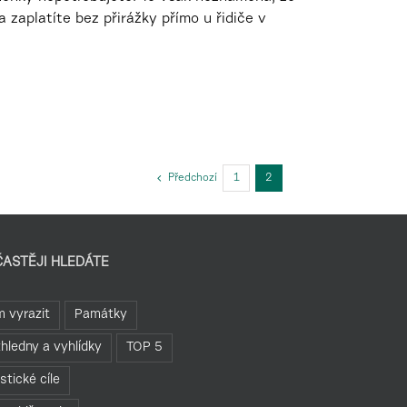
 zaplatíte bez přirážky přímo u řidiče v
Předchozí
1
2
ČASTĚJI HLEDÁTE
 vyrazit
Památky
hledny a vyhlídky
TOP 5
istické cíle