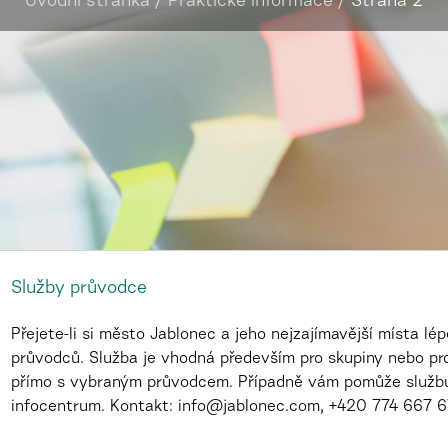
Úvodní stránka
/
Praktické informace
/
Strana 2
Služby průvodce
Přejete-li si město Jablonec a jeho nejzajímavější místa lé
průvodců. Služba je vhodná především pro skupiny nebo pro
přímo s vybraným průvodcem. Případně vám pomůže službu 
infocentrum. Kontakt: info@jablonec.com, +420 774 667 677