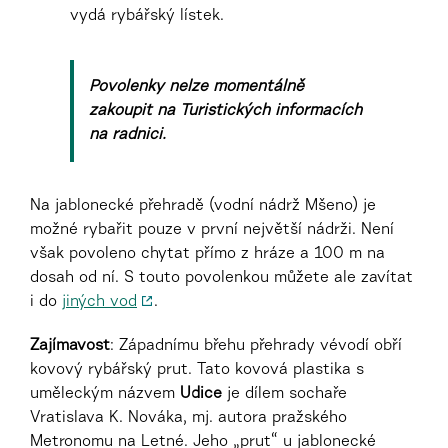
vydá rybářský lístek.
Povolenky nelze momentálně
zakoupit na Turistických informacích
na radnici.
Na jablonecké přehradě (vodní nádrž Mšeno) je
možné rybařit pouze v první největší nádrži. Není
však povoleno chytat přímo z hráze a 100 m na
dosah od ní. S touto povolenkou můžete ale zavítat
i do
jiných vod
.
Zajímavost
: Západnímu břehu přehrady vévodí obří
kovový rybářský prut. Tato kovová plastika s
uměleckým názvem
Udice
je dílem sochaře
Vratislava K. Nováka, mj. autora pražského
Metronomu na Letné. Jeho „prut“ u jablonecké