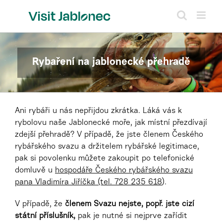
Přeskočit
na
obsah
Rybaření na jablonecké přehradě
Ani rybáři u nás nepřijdou zkrátka. Láká vás k
rybolovu naše Jablonecké moře, jak místní přezdívají
zdejší přehradě? V případě, že jste členem Českého
rybářského svazu a držitelem rybářské legitimace,
pak si povolenku můžete zakoupit po telefonické
domluvě u
hospodáře Českého rybářského svazu
pana Vladimíra Jiříčka (tel. 728 235 618
).
V případě, že
členem Svazu nejste, popř. jste cizí
státní příslušník,
pak je nutné si nejprve zařídit