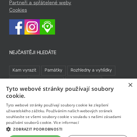
Partneři a spřátelené weby
Cookies
NEJČASTĚJI HLEDÁTE
Kam vyrazit
Památky
Rozhledny a vyhlídky
TOP 5
Turistické cíle
Sklo a bižuterie
×
Tyto webové stránky používají soubory
Jablonecká přehrada
Běžky
Rozhledny
cookie.
Bavte se v Jablonci
Tyto webové stránky používají soubory cookie ke zlepšení
uživatelského zážitku. Používáním našich webových stránek
souhlasíte se všemi soubory cookie v souladu s našimi zásadami
používání souborů cookie.
Více informací
ZOBRAZIT PODROBNOSTI