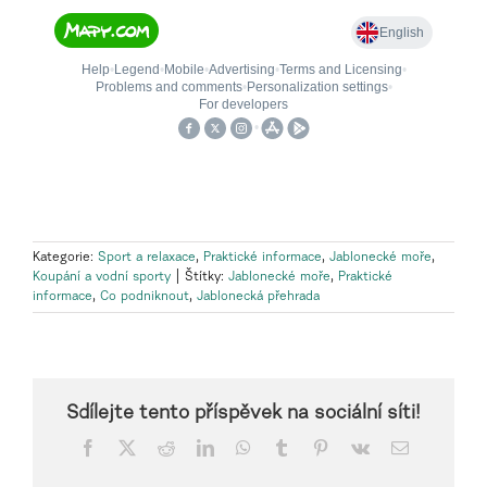
Kategorie:
Sport a relaxace
,
Praktické informace
,
Jablonecké moře
,
Koupání a vodní sporty
|
Štítky:
Jablonecké moře
,
Praktické
informace
,
Co podniknout
,
Jablonecká přehrada
Sdílejte tento příspěvek na sociální síti!
Facebook
X
Reddit
LinkedIn
WhatsApp
Tumblr
Pinterest
Vk
E-
mail