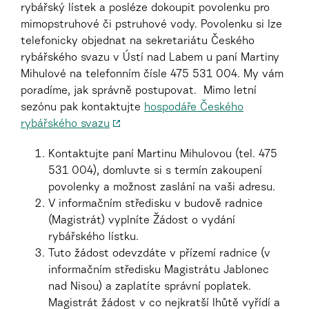
rybářský lístek a posléze dokoupit povolenku pro
mimopstruhové či pstruhové vody. Povolenku si lze
telefonicky objednat na sekretariátu Českého
rybářského svazu v Ústí nad Labem u paní Martiny
Mihulové na telefonním čísle 475 531 004. My vám
poradíme, jak správně postupovat. Mimo letní
sezónu pak kontaktujte
hospodáře Českého
rybářského svazu
Kontaktujte paní Martinu Mihulovou (tel. 475
531 004), domluvte si s termín zakoupení
povolenky a možnost zaslání na vaši adresu.
V informačním středisku v budově radnice
(Magistrát) vyplníte Žádost o vydání
rybářského lístku.
Tuto žádost odevzdáte v přízemí radnice (v
informačním středisku Magistrátu Jablonec
nad Nisou) a zaplatíte správní poplatek.
Magistrát žádost v co nejkratší lhůtě vyřídí a