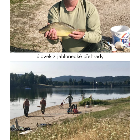
úlovek z jablonecké přehrady