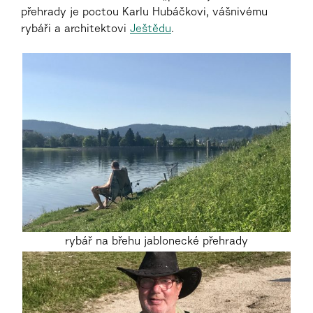
přehrady je poctou Karlu Hubáčkovi, vášnivému
rybáři a architektovi
Ještědu
.
rybář na břehu jablonecké přehrady