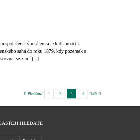
m společenským sálem a je k dispozici k
omenského sahá do roku 1879, kdy pozemek s
ovnat se zemí [...]
1
2
3
4
Předchozí
Další
ČASTĚJI HLEDÁTE