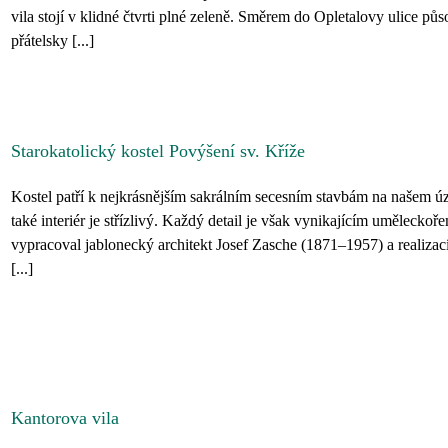
vila stojí v klidné čtvrti plné zeleně. Směrem do Opletalovy ulice pů
přátelsky [...]
Starokatolický kostel Povýšení sv. Kříže
Kostel patří k nejkrásnějším sakrálním secesním stavbám na našem ú
také interiér je střízlivý. Každý detail je však vynikajícím uměleckoř
vypracoval jablonecký architekt Josef Zasche (1871–1957) a realizací
[...]
Kantorova vila