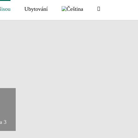
Nisou
Ubytování
a 3