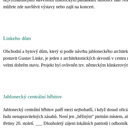
můžete zde navštívit výstavy nebo zajít na koncert.
Linkeho dům
Obchodní a bytový dům, který si podle návrhu jabloneckého archite
postavit Gustav Linke, je jeden z architektonických skvostů v centr
velmi dobrém stavu. Projekt byl ovlivněn tzv. německým klinkerovým
Jablonecký centrální hřbitov
Jablonecký centrální hřbitov patří mezi nejbohatší, i když dosud ofici
řadu nenapravitelných zásahů. Není jen „běžným“ pietním místem, ale
třetiny 20. století. ___ Dlouholetý zájem lokálních patriotů i odborníků 