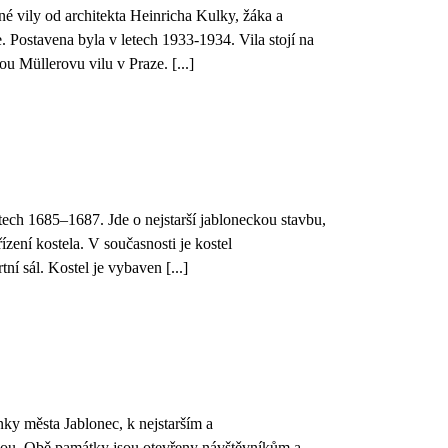
né vily od architekta Heinricha Kulky, žáka a
 Postavena byla v letech 1933-1934. Vila stojí na
u Müllerovu vilu v Praze. [...]
tech 1685–1687. Jde o nejstarší jabloneckou stavbu,
zení kostela. V současnosti je kostel
ní sál. Kostel je vybaven [...]
onky města Jablonec, k nejstarším a
ou. Obě památky jsou otevřeny návštěvníkům a