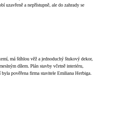
sobí uzavřeně a nepřístupně, ale do zahrady se
zemí, má štíhlou věž a jednoduchý štukový dekor,
emeslným dílem. Plán stavby včetně interiéru,
 byla pověřena firma stavitele Emiliana Herbiga.