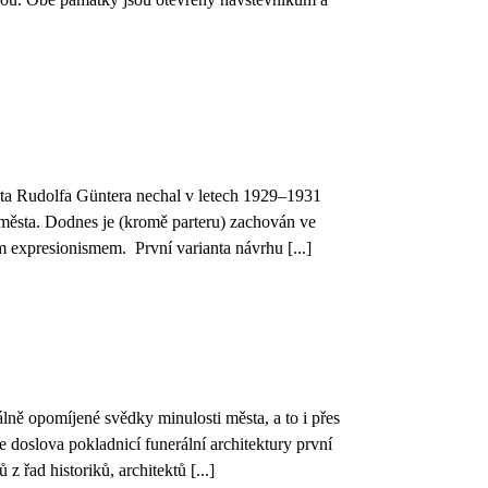
kta Rudolfa Güntera nechal v letech 1929–1931
u města. Dodnes je (kromě parteru) zachován ve
 expresionismem. První varianta návrhu [...]
álně opomíjené svědky minulosti města, a to i přes
 doslova pokladnicí funerální architektury první
z řad historiků, architektů [...]