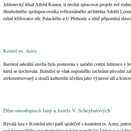
Jablonecký lékař Alfréd Kantor, si nechal zpracovat projekt své rodin
dlouholetého spolupracovníka světoznámého architekta Adolfa Loose.
rušné křižovatce ulic Palackého a U Přehrady a silně připomíná slavno
Kostel sv. Anny
Barokní sakrální stavba byla postavena v samém centru Jablonce v le
která se dochovala. Bohužel se však nepodařilo zachránit původní zaří
zrekonstruovaný a slouží kulturním účelům jako výstavní síň a koncert
Dům národopisců Jany a Josefa V. Scheybalových
Bývalá fara v Kostelní ulici patří společně s kostelem sv. Anny, patr
nejvýznamnějším stavebním historickým památkám Jablonce nad Nis