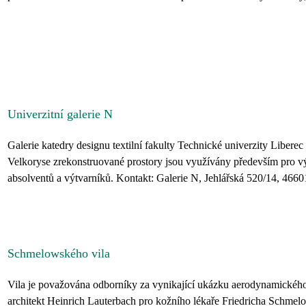
Univerzitní galerie N
Galerie katedry designu textilní fakulty Technické univerzity Libere
Velkoryse zrekonstruované prostory jsou využívány především pro vý
absolventů a výtvarníků. Kontakt: Galerie N, Jehlářská 520/14, 4660
Schmelowského vila
Vila je považována odborníky za vynikající ukázku aerodynamického f
architekt Heinrich Lauterbach pro kožního lékaře Friedricha Schm