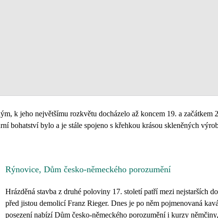
ým, k jeho největšímu rozkvětu docházelo až koncem 19. a začátkem 20.
ní bohatství bylo a je stále spojeno s křehkou krásou skleněných výrob
Rýnovice, Dům česko-německého porozumění
Hrázděná stavba z druhé poloviny 17. století patří mezi nejstarších d
před jistou demolicí Franz Rieger. Dnes je po něm pojmenovaná kavár
posezení nabízí Dům česko-německého porozumění i kurzy němčiny, 