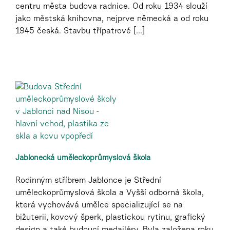
centru města budova radnice. Od roku 1934 slouží
jako městská knihovna, nejprve německá a od roku
1945 česká. Stavbu třípatrové [...]
Jablonecká uměleckoprůmyslová škola
Rodinným stříbrem Jablonce je Střední
uměleckoprůmyslová škola a Vyšší odborná škola,
která vychovává umělce specializující se na
bižuterii, kovový šperk, plastickou rytinu, grafický
design a také budoucí medailéry. Byla založena roku