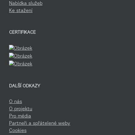
Nabídka služeb
Ke stažení
CERTIFIKACE
DALŠÍ ODKAZY
O nás
O projektu
Pro média
Partneři a spřátelené weby
Cookies