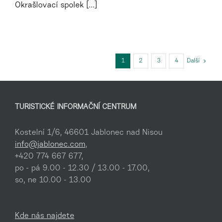
Okrašlovací spolek [...]
1
2
3
4
Další
TURISTICKÉ INFORMAČNÍ CENTRUM
Kostelní 1/6, 46601 Jablonec nad Nisou
info@jablonec.com
,
+420 774 667 677,
po - pá 9.00 - 12.30 / 13.00 - 17.00,
so, ne 10.00 - 13.00
Kde nás najdete