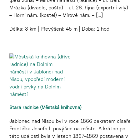
(pěší zóna) – Mírové náměstí (radnice) – ul. Gen.
Mrázka (divadlo, pošta) – ul. 28. října (exportní vily)
– Horní nám. (kostel) – Mírové nám. – [...]
Délka:
3 km
Převýšení:
45 m
Doba:
1 hod.
Stará radnice (Městská knihovna)
Jablonec nad Nisou byl v roce 1866 dekretem císaře
Františka Josefa I. povýšen na město. A krátce po
této události byla v letech 1867–1869 postavena v