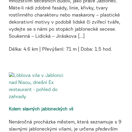
množstvím secesních budov, jako právě Jablonec.
Máte-li rádi zdobné fasády, linie, křivky, tvary
rostlinného charakteru nebo maskarony – plastické
dekorativní motivy v podobě lidské či zvířecí tváře,
vydejte se s námi po stopách jablonecké secese.
Soukenná – Lidická – Jiráskova [...]
Délka:
4.6 km
Převýšení:
71 m
Doba:
1.5 hod.
Kolem slavných jabloneckých vil
Nenáročná procházka městem, která seznamuje s 9
slavnými jabloneckými vilami, je určena především