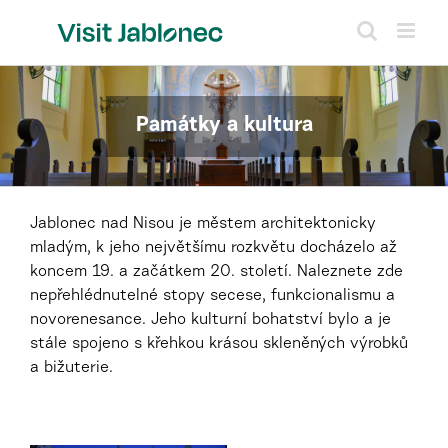
Přeskočit
na
obsah
Památky a kultura
Jablonec nad Nisou je městem architektonicky
mladým, k jeho největšímu rozkvětu docházelo až
koncem 19. a začátkem 20. století. Naleznete zde
nepřehlédnutelné stopy secese, funkcionalismu a
novorenesance. Jeho kulturní bohatství bylo a je
stále spojeno s křehkou krásou skleněných výrobků
a bižuterie.