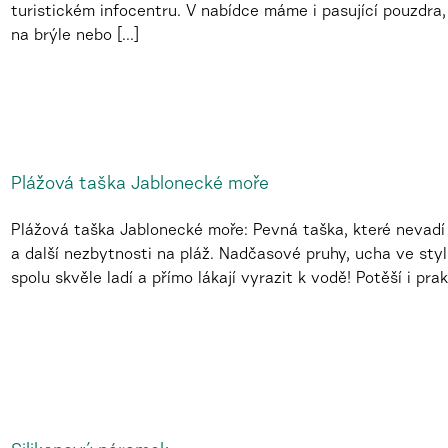
turistickém infocentru. V nabídce máme i pasující pouzdra, 
na brýle nebo [...]
Plážová taška Jablonecké moře
Plážová taška Jablonecké moře: Pevná taška, které nevadí 
a další nezbytnosti na pláž. Nadčasové pruhy, ucha ve st
spolu skvěle ladí a přímo lákají vyrazit k vodě! Potěší i prak