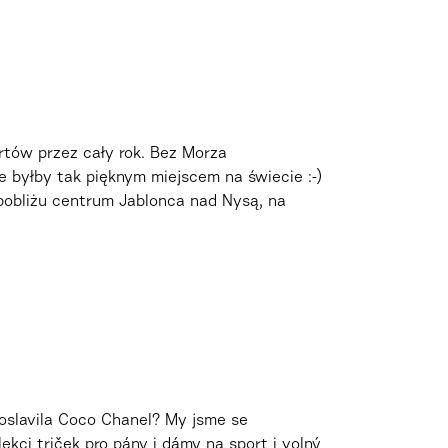
rtów przez cały rok. Bez Morza
e byłby tak pięknym miejscem na świecie :-)
pobliżu centrum Jablonca nad Nysą, na
roslavila Coco Chanel? My jsme se
kci triček pro pány i dámy na sport i volný