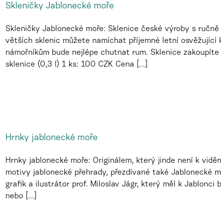
Skleničky Jablonecké moře
Skleničky Jablonecké moře: Sklenice české výroby s ručn
větších sklenic můžete namíchat příjemné letní osvěžující 
námořníkům bude nejlépe chutnat rum. Sklenice zakoupíte 
sklenice (0,3 l) 1 ks: 100 CZK Cena [...]
Hrnky jablonecké moře
Hrnky jablonecké moře: Originálem, který jinde není k vidění
motivy jablonecké přehrady, přezdívané také Jablonecké m
grafik a ilustrátor prof. Miloslav Jágr, který měl k Jablonci
nebo [...]