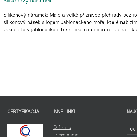
Silikonový náramek
Silikonový náramek: Malé a velké příznivce přehrady bez ro
silikonový pásek s logem Jabloneckého moře, které nabízí
zakoupíte v jabloneckém turistickém infocentru. Cena 1 k
CERTYFIKACJA
INNE LINKI
NAJ
O firmie
Co 
O projekcie