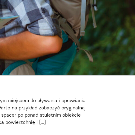
nym miejscem do pływania i uprawiania
 Warto na przykład zobaczyć oryginalną
 spacer po ponad stuletnim obiekcie
powierzchnię i [...]