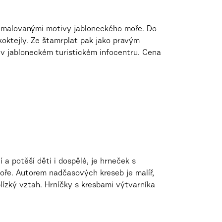
ě malovanými motivy jabloneckého moře. Do
koktejly. Ze štamrplat pak jako pravým
v jabloneckém turistickém infocentru. Cena
 a potěší děti i dospělé, je hrneček s
oře. Autorem nadčasových kreseb je malíř,
 blízký vztah. Hrníčky s kresbami výtvarníka