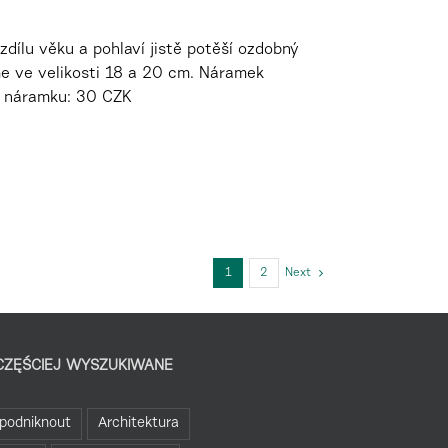
zdílu věku a pohlaví jistě potěší ozdobný
me ve velikosti 18 a 20 cm. Náramek
s náramku: 30 CZK
1
2
Next
CZĘŚCIEJ WYSZUKIWANE
podniknout
Architektura