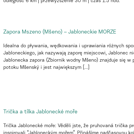
odległość
6 km
przewyższenie
30 m
czas
1.5 hod.
Zapora Mszeno (Mšeno) – Jabloneckie MORZE
Idealna do pływania, wędkowania i uprawiania różnych spo
Jabloneckiego, jak nazywają zaporę miejscowi, Jablonec ni
Jablonecka zapora (Zbiornik wodny Mšeno) znajduje się w 
potoku Mšenský i jest największym [...]
Trička a tílka Jablonecké moře
Trička Jablonecké moře: Věděli jste, že pruhovaná trička p
inspirovali “Jabloneckým mořem”. Přinášíme nadčasovou kole