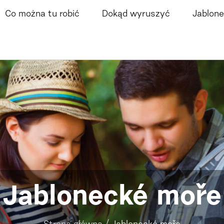
Co można tu robić
Dokąd wyruszyć
Jablone
Jablonecké moře