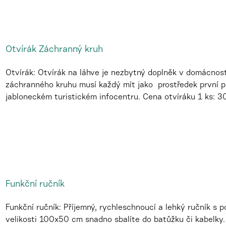
Otvírák Záchranný kruh
Otvírák: Otvírák na láhve je nezbytný doplněk v domácnost
záchranného kruhu musí každý mít jako prostředek první po
jabloneckém turistickém infocentru. Cena otvíráku 1 ks: 
Funkční ručník
Funkční ručník: Příjemný, rychleschnoucí a lehký ručník s
velikosti 100x50 cm snadno sbalíte do batůžku či kabelky.