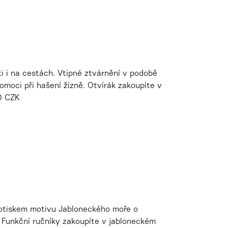
i i na cestách. Vtipné ztvárnění v podobě
moci při hašení žízně. Otvírák zakoupíte v
30 CZK
 potiskem motivu Jabloneckého moře o
 Funkční ručníky zakoupíte v jabloneckém