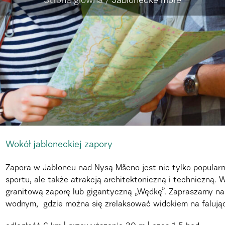
Strona główna
/
Jablonecké moře
Wokół jabloneckiej zapory
Zapora w Jabloncu nad Nysą-Mšeno jest nie tylko popular
sportu, ale także atrakcją architektoniczną i techniczną.
granitową zaporę lub gigantyczną „Wędkę”. Zapraszamy na
wodnym, gdzie można się zrelaksować widokiem na falującą 