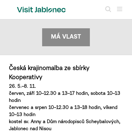
Skip
to
content
MÁ VLAST
Česká krajinomalba ze sbírky
Kooperativy
26. 5.–8. 11.
červen, září 10–12.30 a 13–17 hodin, sobota 10–13
hodin
červenec a srpen 10–12.30 a 13–18 hodin, víkend
10–13 hodin
kostel sv. Anny a Dům národopisců Scheybalových,
Jablonec nad Nisou