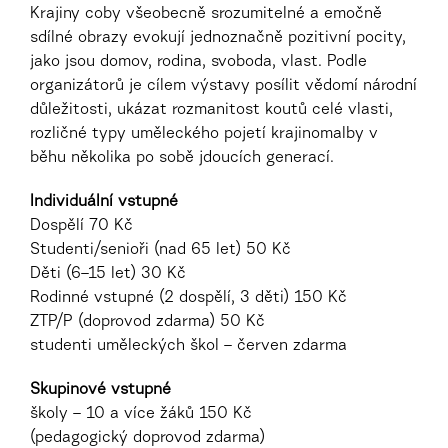
Krajiny coby všeobecně srozumitelné a emočně
sdílné obrazy evokují jednoznačně pozitivní pocity,
jako jsou domov, rodina, svoboda, vlast.
Podle
organizátorů je cílem výstavy posílit vědomí národní
důležitosti, ukázat rozmanitost koutů celé vlasti,
rozličné typy uměleckého pojetí krajinomalby v
běhu několika po sobě jdoucích generací.
Individuální vstupné
Dospělí 7
0 Kč
Studenti/senioři (nad 65 let)
50 Kč
Děti (6–15 let)
30 Kč
Rodinné vstupné (2 dospělí, 3 děti)
150 Kč
ZTP/P (doprovod zdarma)
50 Kč
studenti uměleckých škol – červen
zdarma
Skupinové vstupné
školy – 10 a více žáků
150 Kč
(pedagogický doprovod zdarma)