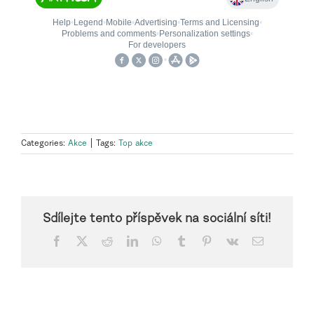
Categories:
Akce
|
Tags:
Top akce
Sdílejte tento příspěvek na sociální síti!
Facebook
X
Reddit
LinkedIn
WhatsApp
Tumblr
Pinterest
Vk
Email