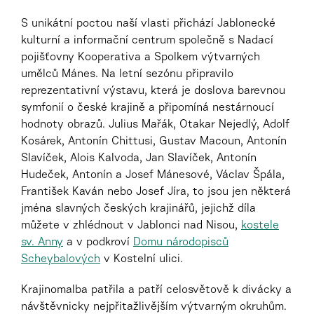
S unikátní poctou naší vlasti přichází Jablonecké
kulturní a informační centrum společně s Nadací
pojišťovny Kooperativa a Spolkem výtvarných
umělců Mánes. Na letní sezónu připravilo
reprezentativní výstavu, která je doslova barevnou
symfonií o české krajině a připomíná nestárnoucí
hodnoty obrazů. Julius Mařák, Otakar Nejedlý, Adolf
Kosárek, Antonín Chittusi, Gustav Macoun, Antonín
Slavíček, Alois Kalvoda, Jan Slavíček, Antonín
Hudeček, Antonín a Josef Mánesové, Václav Špála,
František Kaván nebo Josef Jíra, to jsou jen některá
jména slavných českých krajinářů, jejichž díla
můžete v zhlédnout v Jablonci nad Nisou,
kostele
sv. Anny
a v podkroví
Domu národopisců
Scheybalových
v Kostelní ulici.
Krajinomalba patřila a patří celosvětově k divácky a
návštěvnicky nejpřitažlivějším výtvarným okruhům.