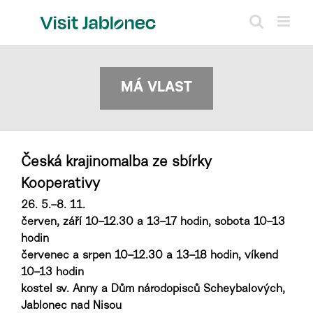
Skip
to
content
MÁ VLAST
Česká krajinomalba ze sbírky
Kooperativy
26. 5.–8. 11.
červen, září 10–12.30 a 13–17 hodin, sobota 10–13
hodin
červenec a srpen 10–12.30 a 13–18 hodin, víkend
10–13 hodin
kostel sv. Anny a Dům národopisců Scheybalových,
Jablonec nad Nisou