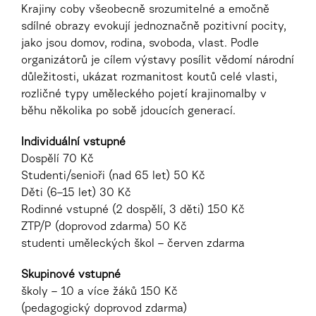
Krajiny coby všeobecně srozumitelné a emočně
sdílné obrazy evokují jednoznačně pozitivní pocity,
jako jsou domov, rodina, svoboda, vlast.
Podle
organizátorů je cílem výstavy posílit vědomí národní
důležitosti, ukázat rozmanitost koutů celé vlasti,
rozličné typy uměleckého pojetí krajinomalby v
běhu několika po sobě jdoucích generací.
Individuální vstupné
Dospělí 7
0 Kč
Studenti/senioři (nad 65 let)
50 Kč
Děti (6–15 let)
30 Kč
Rodinné vstupné (2 dospělí, 3 děti)
150 Kč
ZTP/P (doprovod zdarma)
50 Kč
studenti uměleckých škol – červen
zdarma
Skupinové vstupné
školy – 10 a více žáků
150 Kč
(pedagogický doprovod zdarma)