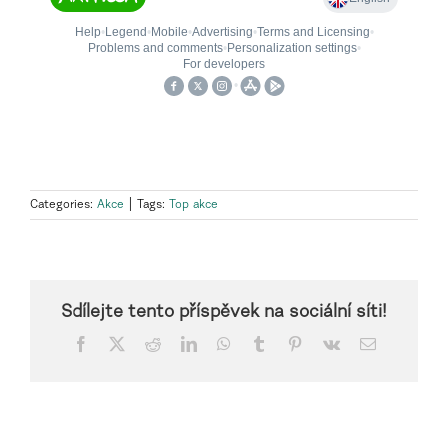
Categories:
Akce
|
Tags:
Top akce
Sdílejte tento příspěvek na sociální síti!
Facebook
X
Reddit
LinkedIn
WhatsApp
Tumblr
Pinterest
Vk
Email