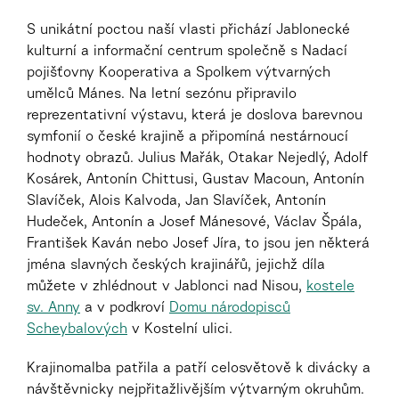
S unikátní poctou naší vlasti přichází Jablonecké
kulturní a informační centrum společně s Nadací
pojišťovny Kooperativa a Spolkem výtvarných
umělců Mánes. Na letní sezónu připravilo
reprezentativní výstavu, která je doslova barevnou
symfonií o české krajině a připomíná nestárnoucí
hodnoty obrazů. Julius Mařák, Otakar Nejedlý, Adolf
Kosárek, Antonín Chittusi, Gustav Macoun, Antonín
Slavíček, Alois Kalvoda, Jan Slavíček, Antonín
Hudeček, Antonín a Josef Mánesové, Václav Špála,
František Kaván nebo Josef Jíra, to jsou jen některá
jména slavných českých krajinářů, jejichž díla
můžete v zhlédnout v Jablonci nad Nisou,
kostele
sv. Anny
a v podkroví
Domu národopisců
Scheybalových
v Kostelní ulici.
Krajinomalba patřila a patří celosvětově k divácky a
návštěvnicky nejpřitažlivějším výtvarným okruhům.