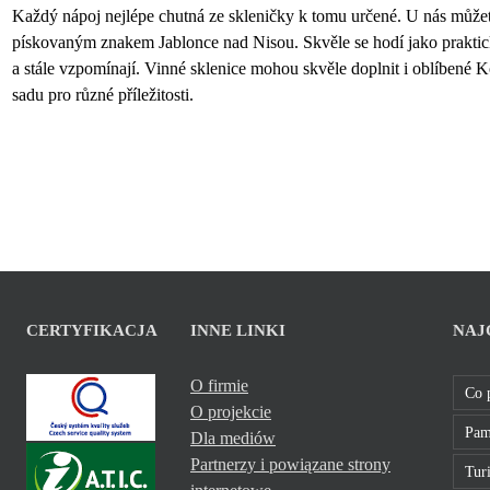
Každý nápoj nejlépe chutná ze skleničky k tomu určené. U nás můžet
pískovaným znakem Jablonce nad Nisou. Skvěle se hodí jako praktický 
a stále vzpomínají. Vinné sklenice mohou skvěle doplnit i oblíbené K
sadu pro různé příležitosti.
CERTYFIKACJA
INNE LINKI
NAJ
O firmie
Co 
O projekcie
Pam
Dla mediów
Partnerzy i powiązane strony
Turi