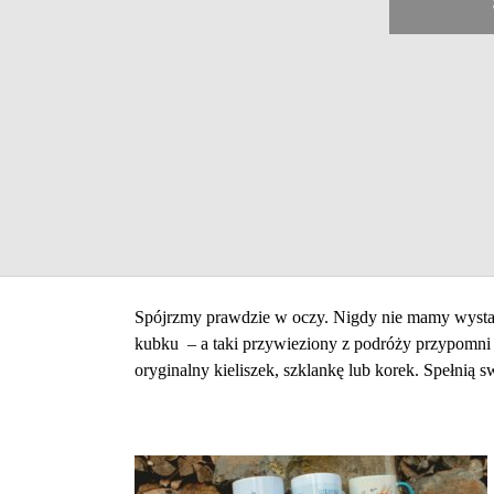
Spójrzmy prawdzie w oczy. Nigdy nie mamy wystar
kubku – a taki przywieziony z podróży przypomni z
oryginalny kieliszek, szklankę lub korek. Spełnią 