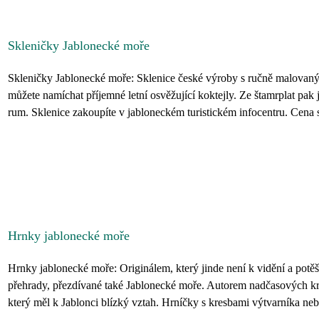
Skleničky Jablonecké moře
Skleničky Jablonecké moře: Sklenice české výroby s ručně malovaný
můžete namíchat příjemné letní osvěžující koktejly. Ze štamrplat p
rum. Sklenice zakoupíte v jabloneckém turistickém infocentru. Cena s
Hrnky jablonecké moře
Hrnky jablonecké moře: Originálem, který jinde není k vidění a potěší
přehrady, přezdívané také Jablonecké moře. Autorem nadčasových kreseb
který měl k Jablonci blízký vztah. Hrníčky s kresbami výtvarníka nebo