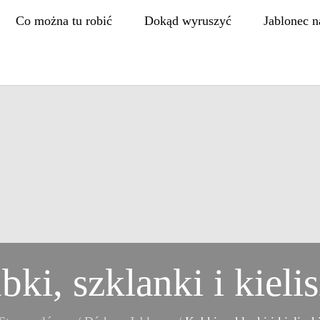
Co można tu robić
Dokąd wyruszyć
Jablonec n
ki, szklanki i kieli