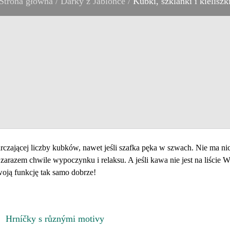
Strona główna
/
Dárky z Jablonce
/
Kubki, szklanki i kieliszk
czającej liczby kubków, nawet jeśli szafka pęka w szwach. Nie ma n
arazem chwile wypoczynku i relaksu. A jeśli kawa nie jest na liście 
swoją funkcję tak samo dobrze!
Hrníčky s různými motivy