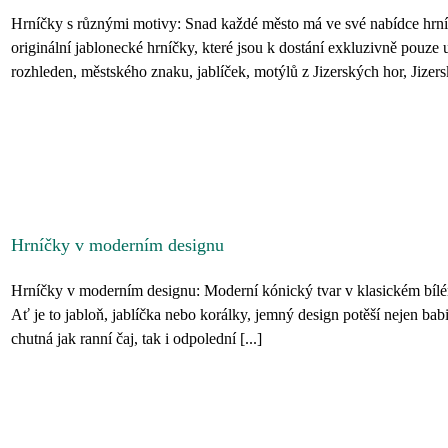
Hrníčky s různými motivy: Snad každé město má ve své nabídce hrn
originální jablonecké hrníčky, které jsou k dostání exkluzivně pouze 
rozhleden, městského znaku, jablíček, motýlů z Jizerských hor, Jizersk
Hrníčky v moderním designu
Hrníčky v moderním designu: Moderní kónický tvar v klasickém bílé
Ať je to jabloň, jablíčka nebo korálky, jemný design potěší nejen bab
chutná jak ranní čaj, tak i odpolední [...]