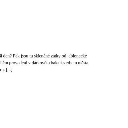
lší den? Pak jsou tu skleněné zátky od jablonecké
ílém provedení v dárkovém balení s erbem města
. [...]