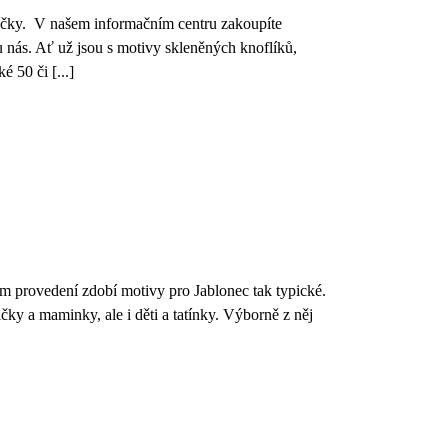
íčky. V našem informačním centru zakoupíte
u nás. Ať už jsou s motivy skleněných knoflíků,
é 50 či [...]
m provedení zdobí motivy pro Jablonec tak typické.
ičky a maminky, ale i děti a tatínky. Výborně z něj