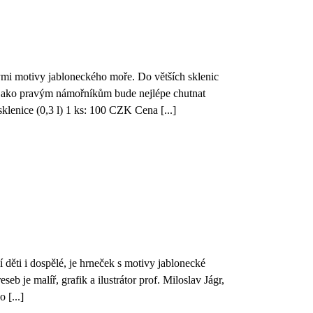
mi motivy jabloneckého moře. Do větších sklenic
ak jako pravým námořníkům bude nejlépe chutnat
klenice (0,3 l) 1 ks: 100 CZK Cena [...]
 děti i dospělé, je hrneček s motivy jablonecké
 je malíř, grafik a ilustrátor prof. Miloslav Jágr,
 [...]