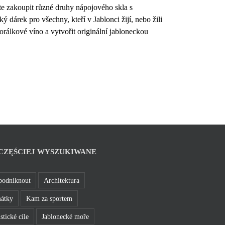
e zakoupit různé druhy nápojového skla s
dárek pro všechny, kteří v Jablonci žijí, nebo žili
orálkové víno a vytvořit originální jabloneckou
CZĘŚCIEJ WYSZUKIWANE
podniknout
Architektura
átky
Kam za sportem
stické cíle
Jablonecké moře