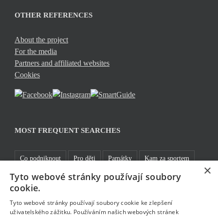
OTHER REFERENCES
About the project
For the media
Partners and affiliated websites
Cookies
MOST FREQUENT SEARCHES
Co podniknout
Pro děti
Památky
Kam za sportem
×
Tyto webové stránky používají soubory
TOP 5
Jablonecké moře
Sklo a bižuterie
Bez bariér
cookie.
Rozhledny
Pěšky
Tyto webové stránky používají soubory cookie ke zlepšení
uživatelského zážitku. Používáním našich webových stránek