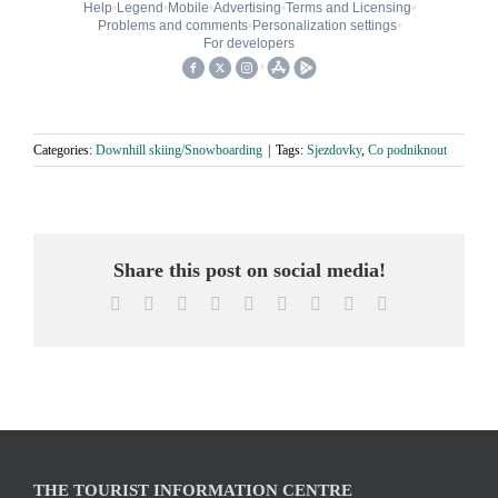
Categories:
Downhill skiing/Snowboarding
|
Tags:
Sjezdovky
,
Co podniknout
Share this post on social media!
Facebook
X
Reddit
LinkedIn
WhatsApp
Tumblr
Pinterest
Vk
Email
THE TOURIST INFORMATION CENTRE