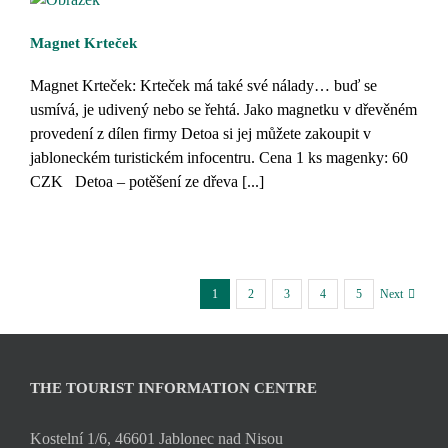
Magnet Krteček
Magnet Krteček: Krteček má také své nálady… buď se
usmívá, je udivený nebo se řehtá. Jako magnetku v dřevěném
provedení z dílen firmy Detoa si jej můžete zakoupit v
jabloneckém turistickém infocentru. Cena 1 ks magenky: 60
CZK Detoa – potěšení ze dřeva [...]
1
2
3
4
5
Next
THE TOURIST INFORMATION CENTRE
Kostelní 1/6, 46601 Jablonec nad Nisou