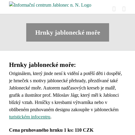
Skip
to
content
Hrnky jablonecké moře
Hrnky jablonecké moře:
Originálem, který jinde není k vidění a
potěší děti i dospělé,
je hrneček s motivy jablonecké přehrady, přezdívané také
Jablonecké moře. Autorem nadčasových kreseb je malíř,
grafik a ilustrátor prof. Miloslav Jágr, který měl k Jablonci
blízký vztah. Hrníčky s kresbami výtvarníka nebo v
oblíbeném pruhovaném designu zakoupíte
v jabloneckém
turistickém infocentru
.
Cena pruhovaného hrnku 1 ks: 110 CZK