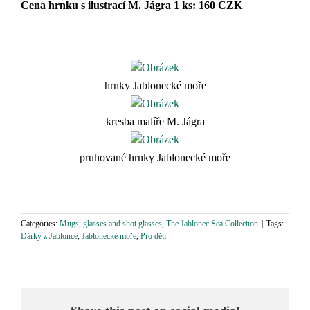
Cena hrnku s ilustrací M. Jágra 1 ks: 160 CZK
hrnky Jablonecké moře
kresba malíře M. Jágra
pruhované hrnky Jablonecké moře
Categories:
Mugs, glasses and shot glasses
,
The Jablonec Sea Collection
|
Tags:
Dárky z Jablonce
,
Jablonecké moře
,
Pro děti