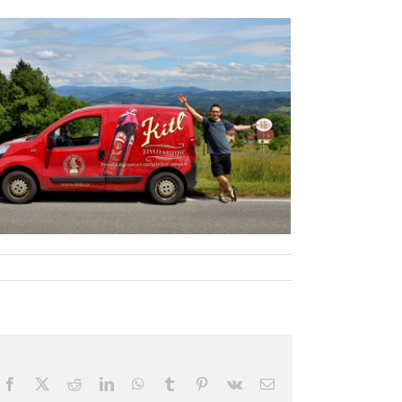
Facebook
X
Reddit
LinkedIn
WhatsApp
Tumblr
Pinterest
Vk
Email