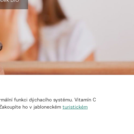
áček BIO
rmální funkci dýchacího systému. Vitamín C
 Zakoupíte
ho v jabloneckém
turistickém