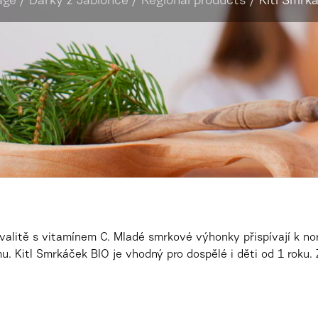
age
/
Dárky z Jablonce
/
Regional products
/
Kitl Smrk
alitě s vitamínem C. Mladé smrkové výhonky přispívají k no
u. Kitl Smrkáček BIO je vhodný pro dospělé i děti od 1 roku.