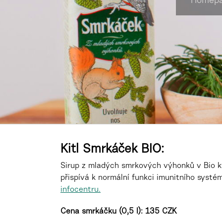
Homep
Kitl Smrkáček BIO:
Sirup z mladých smrkových výhonků v Bio kv
přispívá k normální funkci imunitního systém
infocentru.
Cena smrkáčku (0,5 l): 135 CZK