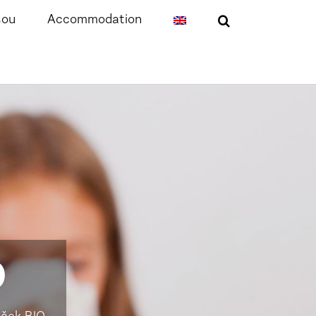
sou
Accommodation
O