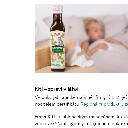
Kitl – zdraví v láhvi
Výrobky jablonecké rodinné firmy
Kitl
, j
nositelem certifikátu
Regionální produkt Jiz
Firma Kitl je jabloneckým mecenášem, která
znovuvzkříšení legendy o tajemném doktoru 