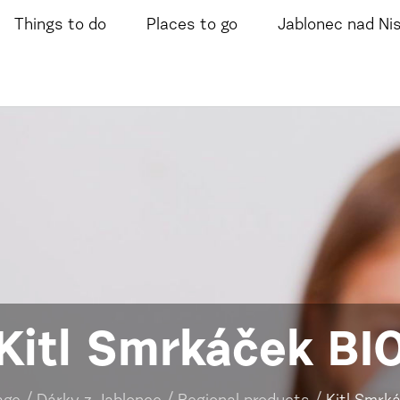
Things to do
Places to go
Jablonec nad Ni
Kitl Smrkáček BI