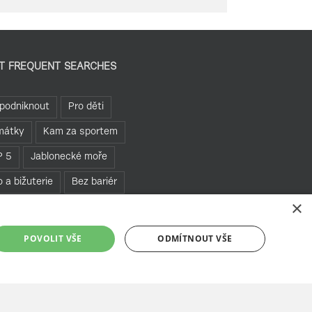
T FREQUENT SEARCHES
podniknout
Pro děti
mátky
Kam za sportem
P 5
Jablonecké moře
o a bižuterie
Bez bariér
×
hledny
Pěšky
POVOLIT VŠE
ODMÍTNOUT VŠE