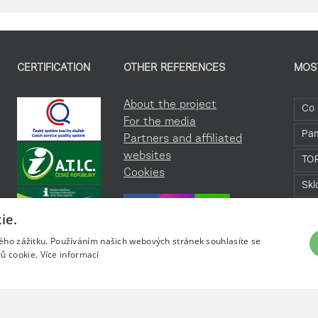
CERTIFICATION
OTHER REFERENCES
MOS
About the project
Co 
For the media
Pa
Partners and affiliated
websites
TO
Cookies
Skl
Roz
ie.
kého zážitku. Používáním našich webových stránek souhlasíte se
ů cookie.
Více informací
ky.cz