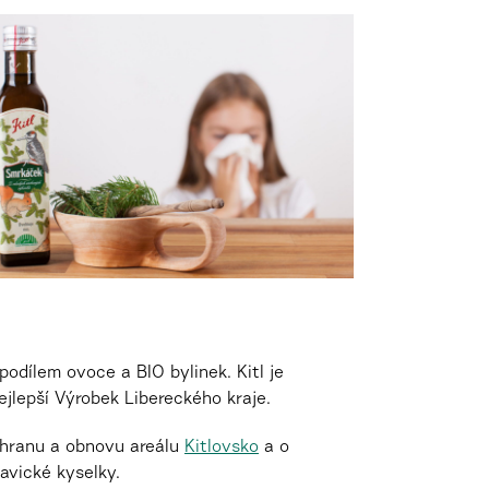
odílem ovoce a BIO bylinek. Kitl je
nejlepší Výrobek Libereckého kraje.
áchranu a obnovu areálu
Kitlovsko
a o
avické kyselky.