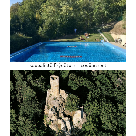
koupaliště Frýdětejn – současnost