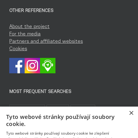
OTHER REFERENCES
About the project
For the media
Partners and affiliated websites
Cookies
MOST FREQUENT SEARCHES
Co podniknout
Pro děti
Památky
×
Tyto webové stránky používají soubory
Kam za sportem
TOP 5
Jablonecké moře
cookie.
Sklo a bižuterie
Bez bariér
Rozhledny
Pěšky
Tyto webové stránky používají soubory cookie ke zlepšení