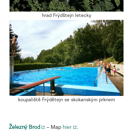
hrad Frýdštejn letecky
koupaliště Frýdětejn se skokanským prknem
Železný Brod
– Map
hier
.