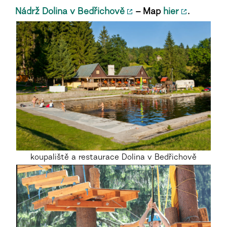
Nádrž Dolina v Bedřichově
– Map
hier
.
koupaliště a restaurace Dolina v Bedřichově