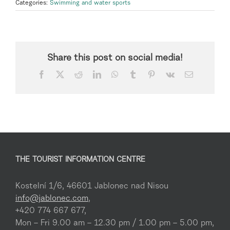
Categories:
Swimming and water sports
Share this post on social media!
Facebook
X
Reddit
LinkedIn
WhatsApp
Tumblr
Pinterest
Vk
Email
THE TOURIST INFORMATION CENTRE
Kostelní 1/6, 46601 Jablonec nad Nisou
info@jablonec.com
,
+420 774 667 677,
Mon – Fri 9.00 am – 12.30 pm / 1.00 pm – 5.00 pm,