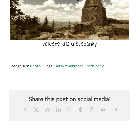
válečný kříž u Štěpánky
Categories:
Books
|
Tags:
Dárky z Jablonce
,
Rozhledny
Share this post on social media!
Facebook
X
Reddit
LinkedIn
WhatsApp
Tumblr
Pinterest
Vk
Email