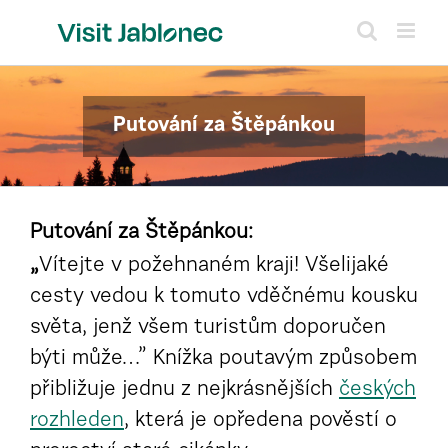
Skip
to
content
Putování za Štěpánkou
Putování za Štěpánkou:
„
Vítejte v požehnaném kraji! Všelijaké
cesty vedou k tomuto vděčnému kousku
světa, jenž všem turistům doporučen
býti může…” Knížka poutavým způsobem
přibližuje jednu z nejkrásnějších
českých
rozhleden
, která je opředena pověstí o