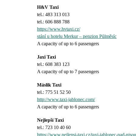
H&V Taxi
tel.: 483 313 013
tel.: 606 888 788
https://www.hvtaxi.cz/
stání u hotelu Merkur – penzion Půlměsíc
A capacity of up to 6 passengers
Jaxi Taxi
tel.: 608 383 123
A capacity of up to 7 passengers
Máslik Taxi
tel.: 775 51 52 50
http://www.taxi-jablonec.com/
A capacity of up to 6 passengers
Nejlepší Taxi
tel.: 723 10 40 60
https://www.nejlepsi-taxi.cz/taxi-jablonec-nad-nisou