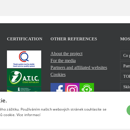
CERTIFICATION
OTHER REFERENCES
MOS
About the project
Co 
For the media
Pam
Partners and affiliated websites
Cookies
TOP
Sklo
Roz
ie.
kého zážitku. Používáním našich webových stránek souhlasíte se
ů cookie.
Více informací