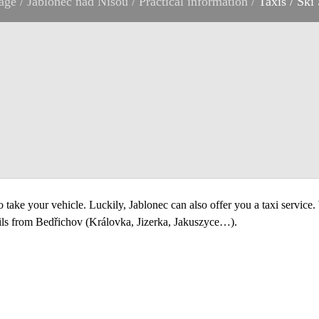
age
/
Jablonec nad Nisou
/
Practical information
/
Taxis / Ski 
ke your vehicle. Luckily, Jablonec can also offer you a taxi service. We
rails from Bedřichov (Královka, Jizerka, Jakuszyce…).