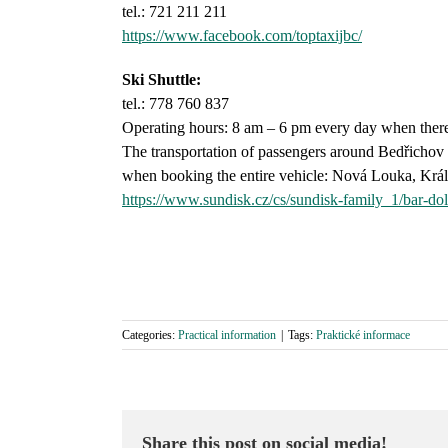
tel.: 721 211 211
https://www.facebook.com/toptaxijbc/
Ski Shuttle:
tel.: 778 760 837
Operating hours: 8 am – 6 pm every day when there
The transportation of passengers around Bedřichov i
when booking the entire vehicle: Nová Louka, Král
https://www.sundisk.cz/cs/sundisk-family_1/bar-dol
Categories:
Practical information
|
Tags:
Praktické informace
Share this post on social media!