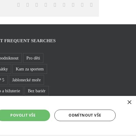
Facebook
X
Reddit
LinkedIn
WhatsApp
Tumblr
Pinterest
Vk
Email
T FREQUENT SEARCHES
podniknout
Pro děti
átky
Kam za sportem
 5
Jablonecké moře
 a bižuterie
Bez bariér
×
hledny
Pěšky
POVOLIT VŠE
ODMÍTNOUT VŠE