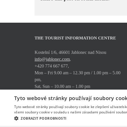
THE TOURIST INFORMATION CENTRE
Kostelní 1/6, 46601 Jablonec nad Nisou
info@jablonec.com
,
+420 774 667 677,
Mon – Fri 9.00 am – 12.30 pm / 1.00 pm – 5.00
pm,
Sat, Sun – 10.00 am – 1.00 pm
Tyto webové stránky používají soubory cook
Where to find us
The services on offer
Tyto webové stránky používají soubory cookie ke zlepšení uživatels
Downloads
všemi soubory cookie v souladu s našimi zásadami používání soubor
ZOBRAZIT PODROBNOSTI