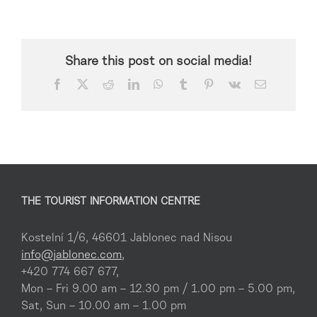
Share this post on social media!
Facebook
X
Reddit
LinkedIn
WhatsApp
Tumblr
Pinterest
Vk
Email
THE TOURIST INFORMATION CENTRE
Kostelní 1/6, 46601 Jablonec nad Nisou
info@jablonec.com
,
+420 774 667 677,
Mon – Fri 9.00 am – 12.30 pm / 1.00 pm – 5.00 pm,
Sat, Sun – 10.00 am – 1.00 pm