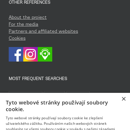
OTHER REFERENCES
About the project
For the media
Partners and affiliated websites
Cookies
MOST FREQUENT SEARCHES
Co podniknout
Pro děti
Památky
×
Tyto webové stránky používají soubory
Kam za sportem
TOP 5
Jablonecké moře
cookie.
Sklo a bižuterie
Bez bariér
Rozhledny
Pěšky
Tyto webové stránky používají soubory cookie ke zlepšení
uživatelského zážitku. Používáním našich webových stránek
souhlasíte se všemi soubory cookie v souladu s našimi zásadami