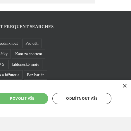
T FREQUENT SEARCHES
podniknout
Pro děti
átky
Kam za sportem
 5
Jablonecké moře
 a bižuterie
Bez bariér
×
hledny
Pěšky
POVOLIT VŠE
ODMÍTNOUT VŠE