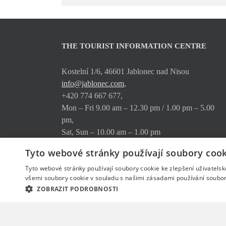
THE TOURIST INFORMATION CENTRE
Kostelní 1/6, 46601 Jablonec nad Nisou
info@jablonec.com
,
+420 774 667 677,
Mon – Fri 9.00 am – 12.30 pm / 1.00 pm – 5.00
pm,
Sat, Sun – 10.00 am – 1.00 pm
Tyto webové stránky používají soubory cook
Where to find us
The services on offer
Tyto webové stránky používají soubory cookie ke zlepšení uživatels
Downloads
všemi soubory cookie v souladu s našimi zásadami používání soubor
ZOBRAZIT PODROBNOSTI
© Copyright
jablonec.com
2026
- created by
www.ngstranky.cz