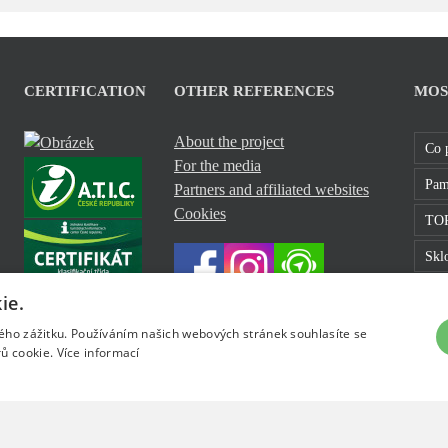
CERTIFICATION
OTHER REFERENCES
MOS
About the project
Co 
For the media
Pam
Partners and affiliated websites
Cookies
TOP
Sklo
Roz
ie.
kého zážitku. Používáním našich webových stránek souhlasíte se
ů cookie.
Více informací