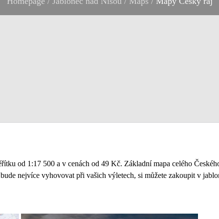
Homepage
/
Jablonec nad Nisou
/
Maps
/
Mapy Český ráj
ěřítku od 1:17 500 a v cenách od 49 Kč. Základní mapa celého Českého
bude nejvíce vyhovovat při vašich výletech, si můžete zakoupit
v jabl