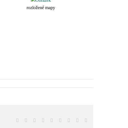
rozložené mapy
Facebook
X
Reddit
LinkedIn
WhatsApp
Tumblr
Pinterest
Vk
Email