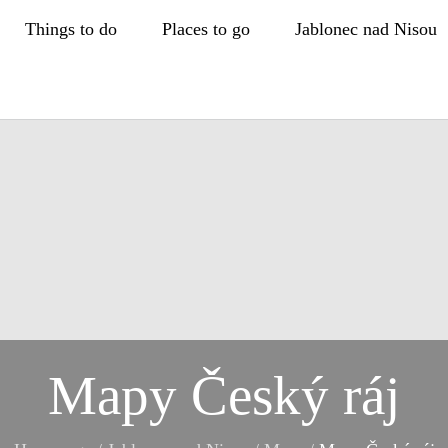
Things to do
Places to go
Jablonec nad Nisou
Mapy Český ráj