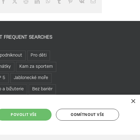
Facebook
X
Reddit
LinkedIn
WhatsApp
Tumblr
Pinterest
Vk
Email
T FREQUENT SEARCHES
podniknout
Pro děti
mátky
Kam za sportem
P 5
Jablonecké moře
o a bižuterie
Bez bariér
×
hledny
Pěšky
POVOLIT VŠE
ODMÍTNOUT VŠE