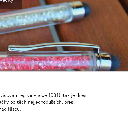
ovačky
evidován teprve v roce 1931), tak je dnes
čky od těch nejjednodušších, přes
 nad Nisou.