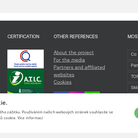
CERTIFICATION
OTHER REFERENCES
MOS
About the project
Co 
For the media
Pa
Partners and affiliated
websites
TO
Cookies
Skl
Roz
ie.
kého zážitku. Používáním našich webových stránek souhlasíte se
ů cookie.
Více informací