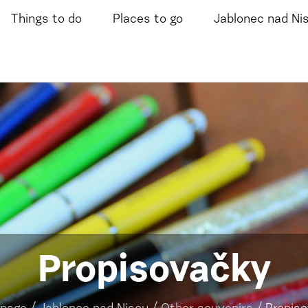
Things to do
Places to go
Jablonec nad Ni
Propisovačky