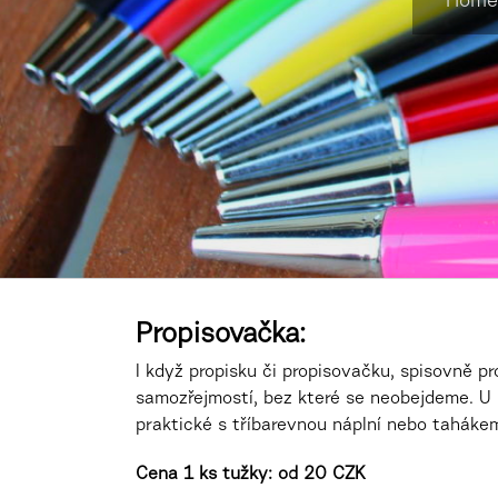
Home
Propisovačka:
I když propisku či propisovačku, spisovně p
samozřejmostí, bez které se neobejdeme. U
praktické s tříbarevnou náplní nebo tah
ákem
Cena 1 ks tužky: od 20 CZK