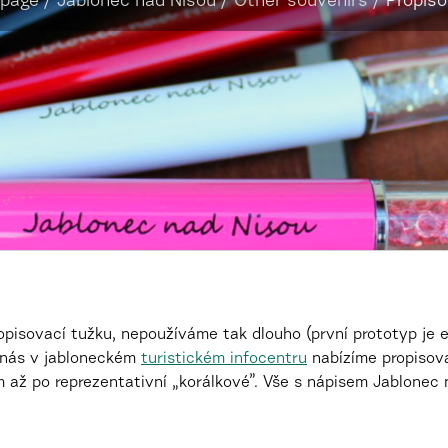
page
/
Jablonec nad Nisou
/
Other souvenirs
/
Propis
ropisovací tužku, nepoužíváme tak dlouho (první prototyp je 
 nás v
jabloneckém
turistickém infocentru
nabízíme propisova
 až po reprezentativní „korálkové”. Vše s nápisem Jablonec