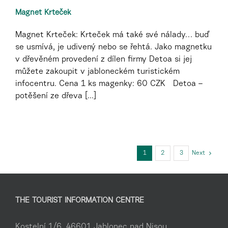
Magnet Krteček
Magnet Krteček: Krteček má také své nálady… buď
se usmívá, je udivený nebo se řehtá. Jako magnetku
v dřevěném provedení z dílen firmy Detoa si jej
můžete zakoupit v jabloneckém turistickém
infocentru. Cena 1 ks magenky: 60 CZK Detoa –
potěšení ze dřeva [...]
1
2
3
Next
THE TOURIST INFORMATION CENTRE
Kostelní 1/6, 46601 Jablonec nad Nisou