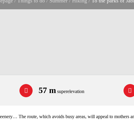
epage
/
Things to do
/
Summer
/
Hiking
/
To the parks of Jab
57 m
superelevation
greenery… The route, which avoids busy areas, will appeal to mothers a