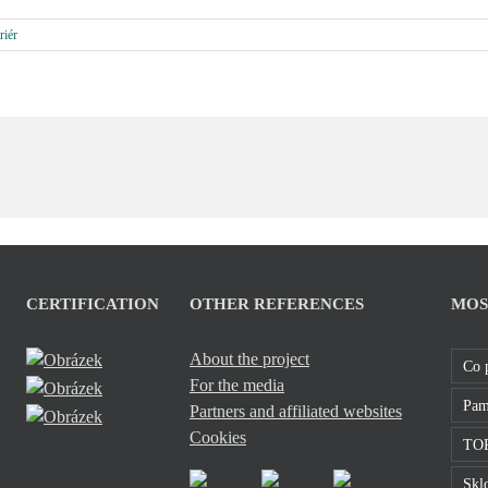
riér
CERTIFICATION
OTHER REFERENCES
MOS
About the project
Co 
For the media
Pam
Partners and affiliated websites
Cookies
TOP
Sklo