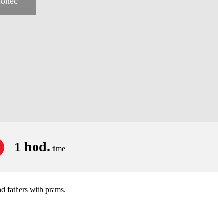
lonec
1 hod.
time
nd fathers with prams.