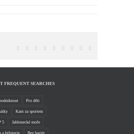
Facebook
X
Reddit
LinkedIn
WhatsApp
Tumblr
Pinterest
Vk
Email
T FREQUENT SEARCHES
podniknout
Pro děti
átky
Kam za sportem
 5
Jablonecké moře
 a bižuterie
Bez bariér