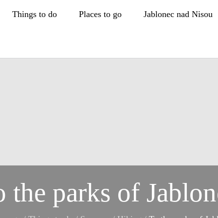
Things to do
Places to go
Jablonec nad Nisou
 the parks of Jablo