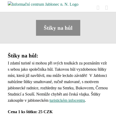
Skip
to
content
Štíky na hůl
Štíky na hůl:
I zdatní turisté si mohou při svých toulkách za poznáním vzít
s sebou jako společníka hůl. Takovou hůl vyzdobenou štítky
míst, která již navštívil, mu může leckdo závidět! V Jablonci
nabízíme štítky smaltované, ručně malované, s motivem
jablonecké radnice, rozhledny na Smrku, Bukovcem, Černou
Studnicí a Souší. Nemůže chybět ani česká vlajka. Štítky
zakoupíte
v jabloneckém
turistickém infocentru
.
Cena 1 ks štítku: 25 CZK