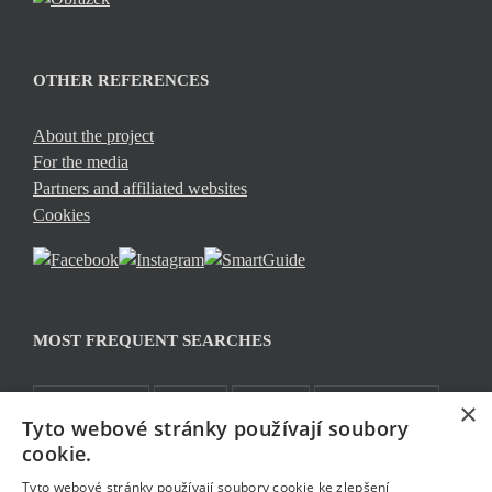
OTHER REFERENCES
About the project
For the media
Partners and affiliated websites
Cookies
MOST FREQUENT SEARCHES
Co podniknout
Pro děti
Památky
Kam za sportem
×
Tyto webové stránky používají soubory
TOP 5
Jablonecké moře
Sklo a bižuterie
Bez bariér
cookie.
Rozhledny
Pěšky
Tyto webové stránky používají soubory cookie ke zlepšení