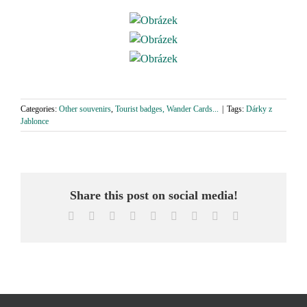
Categories:
Other souvenirs
,
Tourist badges, Wander Cards...
|
Tags:
Dárky z
Jablonce
Share this post on social media!
Facebook
X
Reddit
LinkedIn
WhatsApp
Tumblr
Pinterest
Vk
Email