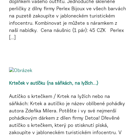
doplňkem vašeho outfitu. Jednoduché skleněné
perličky z dílny firmy Perlex Bijoux ve všech barvách
na puzetě zakoupíte v jabloneckém turistickém
infocentru. Kombinovat je můžete s náramkem z
naší nabídky. Cena náušnic (1 pár): 45 CZK Perlex
[...]
Krteček v autíčku (na sáňkách, na lyžích…)
Autíčko s krtečkem / Krtek na lyžích nebo na
sáňkách: Krtek a autíčko je název oblíbené pohádky
autora Zdeňka Milera. Potěšte i vy své nejmenší
pohádkovým dárkem z dílen firmy Detoa! Dřevěné
autíčko s krtečkem, který po stisknutí píská,
zakoupíte v jabloneckém turistickém infocentru. V