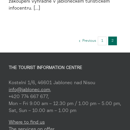
zakoupení výhradně v jabloneckém turistickém
infocentru. [...]
Previous
1
2
THE TOURIST INFORMATION CENTRE
Kostelní 1/6, 46601 Jablonec nad Nisou
info@jablonec.com
,
+420 774 667 677,
Mon – Fri 9.00 am – 12.30 pm / 1.00 pm – 5.00 pm,
Sat, Sun – 10.00 am – 1.00 pm
Where to find us
The services on offer