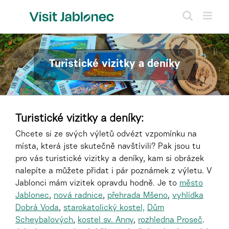
Skip
to
content
Turistické vizitky a deníky
Turistické vizitky a deníky:
Chcete si ze svých výletů odvézt vzpomínku na
místa, která jste skutečně navštívili? Pak jsou tu
pro vás turistické vizitky a deníky, kam si obrázek
nalepíte a můžete přidat i pár poznámek z výletu. V
Jablonci mám vizitek opravdu hodně. Je to
město
Jablonec
,
nová radnice
,
přehrada Mšeno
,
vyhlídka
Dobrá Voda
,
starokatolický kostel,
Dům
Scheybalových
,
kostel sv. Anny
,
rozhledna Proseč
.